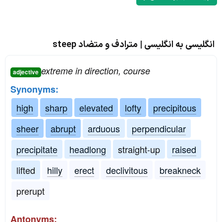
انگلیسی به انگلیسی | مترادف و متضاد steep
extreme in direction, course
adjective
Synonyms:
high
sharp
elevated
lofty
precipitous
sheer
abrupt
arduous
perpendicular
precipitate
headlong
straight-up
raised
lifted
hilly
erect
declivitous
breakneck
prerupt
Antonyms: