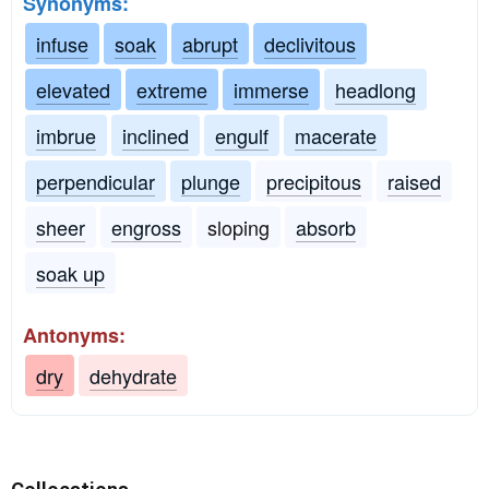
Synonyms:
infuse
soak
abrupt
declivitous
elevated
extreme
immerse
headlong
imbrue
inclined
engulf
macerate
perpendicular
plunge
precipitous
raised
sheer
engross
sloping
absorb
soak up
Antonyms:
dry
dehydrate