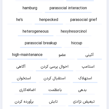
hamburg
parasocial interaction
he's
henpecked
parasocial grief
heterogeneous
hexylresorcinol
parasocial breakup
hiccup
آئینی
عضو
high-maintenance
استامپ
احوال پرسی کردن
آگاهی
استهلاک
استقبال کردن
استخوان
بدهی
باعظمت
اضافه‌کاری
تبعیض نژادی
تابش
برآورده کردن