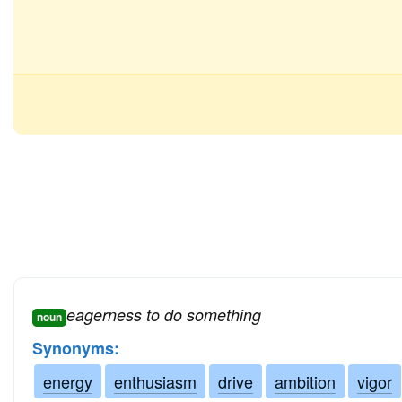
eagerness to do something
noun
Synonyms:
energy
enthusiasm
drive
ambition
vigor