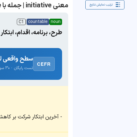
معنی initiative | جمله با initiative
ترتیب نمایش نتایج
countable
noun
C1
طرح، برنامه، اقدام، ابتکار
سطح واقعی لغ
CEFR
تست رایگان · ۳۰ سوال · نتیجه فوری
آخرین ابتکار شرکت بر کاهش