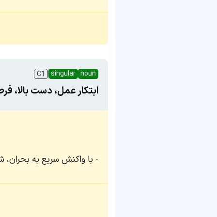
singular
noun
C1
ابتکار عمل، دست بالا، ف
با واکنش سریع به بحران، شر