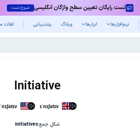
تست رایگان تعیین سطح واژگان انگلیسی
شروع تست
نرم‌افزار‌ها
ابزارها
وبلاگ
پشتیبانی
لغات م
Initiative
ɪˈnɪʃətɪv
ɪˈnɪʃətɪv
شکل جمع:
initiatives