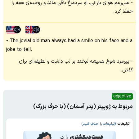
علی‌رغم هوای بارانی، او سردماغ باقی ماند و روحیه‌ی همه را
حفظ کرد.
The jovial old man always had a smile on his face and a
joke to tell.
پیرمرد شوخ همیشه لبخند بر لب داشت و لطیفه‌ای برای
گفتن.
adjective
مربوط به ژوپیتر (پدر آسمان) (با حرف بزرگ)
تبلیغات
(تبلیغات را حذف کنید)