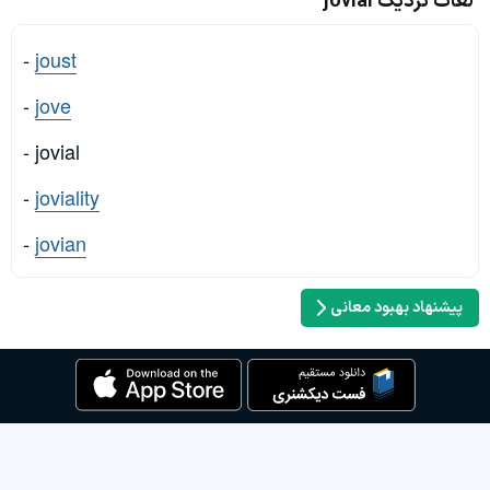
لغات نزدیک jovial
-
joust
-
jove
- jovial
-
joviality
-
jovian
پیشنهاد بهبود معانی