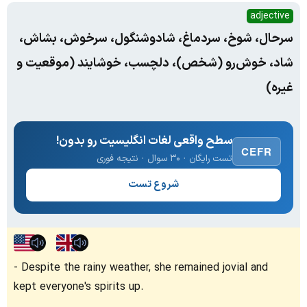
adjective
سرحال، شوخ، سردماغ، شاد‌وشنگول، سرخوش، بشاش،
شاد، خوش‌رو (شخص)، دلچسب، خوشایند (موقعیت و
غیره)
سطح واقعی لغات انگلیسیت رو بدون!
CEFR
تست رایگان · ۳۰ سوال · نتیجه فوری
شروع تست
Despite the rainy weather, she remained jovial and
kept everyone's spirits up.