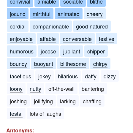
convivial
amiable
sociable
blithe
jocund
mirthful
animated
cheery
cordial
companionable
good-natured
enjoyable
affable
conversable
festive
humorous
jocose
jubilant
chipper
bouncy
buoyant
blithesome
chirpy
facetious
jokey
hilarious
daffy
dizzy
loony
nutty
off-the-wall
bantering
joshing
jollifying
larking
chaffing
festal
lots of laughs
Antonyms: