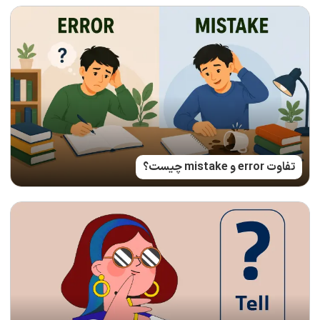
تفاوت error و mistake چیست؟