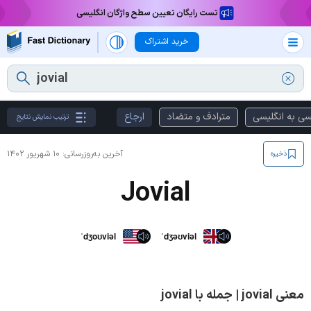
تست رایگان تعیین سطح واژگان انگلیسی
خرید اشتراک
سی به انگلیسی
مترادف و متضاد
ارجاع
ترتیب نمایش نتایج
آخرین به‌روزرسانی:
۱۰ شهریور ۱۴۰۲
ذخیره
Jovial
ˈdʒoʊviəl
ˈdʒəʊviəl
معنی jovial | جمله با jovial