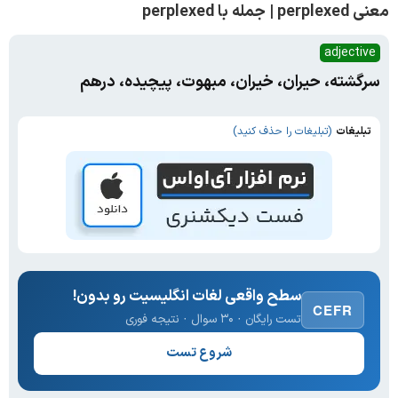
معنی perplexed | جمله با perplexed
adjective
سرگشته، حیران، خیران، مبهوت، پیچیده، درهم
تبلیغات
(تبلیغات را حذف کنید)
سطح واقعی لغات انگلیسیت رو بدون!
CEFR
تست رایگان · ۳۰ سوال · نتیجه فوری
شروع تست