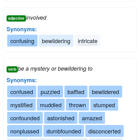
involved
adjective
Synonyms:
confusing
bewildering
intricate
be a mystery or bewildering to
verb
Synonyms:
confused
puzzled
baffled
bewildered
mystified
muddled
thrown
stumped
confounded
astonished
amazed
nonplussed
dumbfounded
disconcerted