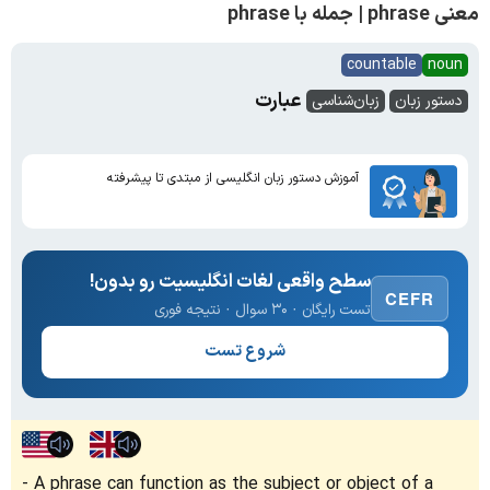
معنی phrase | جمله با phrase
countable
noun
عبارت
دستور زبان
زبان‌شناسی
آموزش دستور زبان انگلیسی از مبتدی تا پیشرفته
سطح واقعی لغات انگلیسیت رو بدون!
CEFR
تست رایگان · ۳۰ سوال · نتیجه فوری
شروع تست
A phrase can function as the subject or object of a