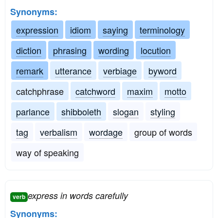
Synonyms:
expression
idiom
saying
terminology
diction
phrasing
wording
locution
remark
utterance
verbiage
byword
catchphrase
catchword
maxim
motto
parlance
shibboleth
slogan
styling
tag
verbalism
wordage
group of words
way of speaking
express in words carefully
verb
Synonyms: