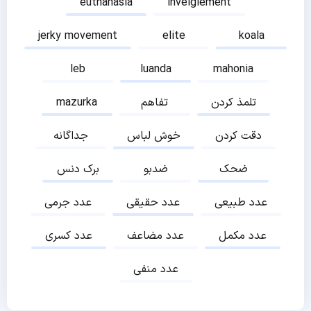
euthanasia
inveiglement
jerky movement
elite
koala
leb
luanda
mahonia
تلمذ کردن
تفاهم
mazurka
دقت کردن
خوش لباس
جداگانه
ضحک
ضدبو
برک دنس
عدد طبیعی
عدد حقیقی
عدد جرمی
عدد مکمل
عدد مضاعف
عدد کسری
عدد منفی