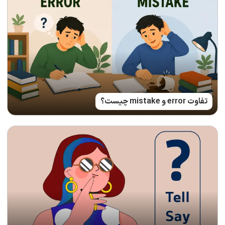
تفاوت error و mistake چیست؟