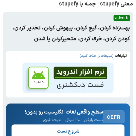
معنی stupefy | جمله با stupefy
adverb
بهت‌زده کردن، گیج کردن، بیهوش کردن، تخدیر کردن،
کودن کردن، خرف کردن، متحیرکردن یا شدن
تبلیغات
(تبلیغات را حذف کنید)
سطح واقعی لغات انگلیسیت رو بدون!
CEFR
تست رایگان · ۳۰ سوال · نتیجه فوری
شروع تست