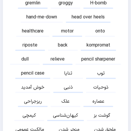
gremlin
groggy
H-bomb
hand-me-down
head over heels
healthcare
motor
onto
riposte
back
kompromat
dull
relieve
pencil sharpener
ثوب
ثنایا
pencil case
ذوحیات
ذنبی
خوش آمدید
عصاره
علک
ریزجراحی
گوشت بز
کیهان‌شناسی
کیمچی
ملحق شدن
منجر شدن
مالکیت عمومی