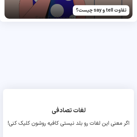
تفاوت tell و say چیست؟
لغات تصادفی
اگر معنی این لغات رو بلد نیستی کافیه روشون کلیک کنی!