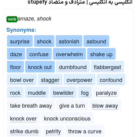
انگلیسی به انگلیسی | مترادف و متضاد stupefy
amaze, shock
verb
Synonyms:
surprise
shock
astonish
astound
daze
confuse
overwhelm
shake up
floor
knock out
dumbfound
flabbergast
bowl over
stagger
overpower
confound
rock
muddle
bewilder
fog
paralyze
take breath away
give a turn
blow away
knock over
knock unconscious
strike dumb
petrify
throw a curve