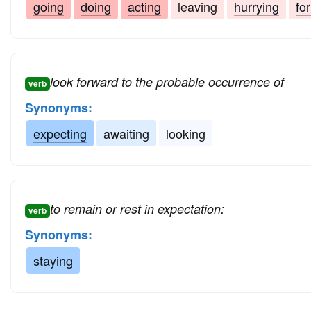
going
doing
acting
leaving
hurrying
fo
look forward to the probable occurrence of
verb
Synonyms:
expecting
awaiting
looking
to remain or rest in expectation:
verb
Synonyms:
staying