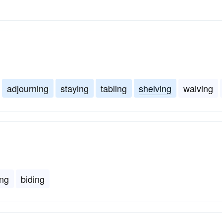
adjourning
staying
tabling
shelving
waiving
ing
biding