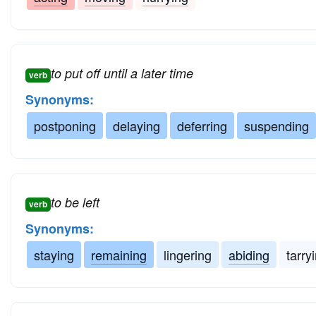
to put off until a later time
verb
Synonyms:
postponing
delaying
deferring
suspending
to be left
verb
Synonyms:
staying
remaining
lingering
abiding
tarry