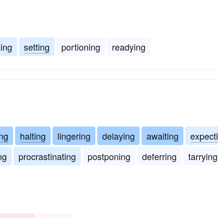
ing
setting
portioning
readying
ng
halting
lingering
delaying
awaiting
expect
ng
procrastinating
postponing
deferring
tarrying