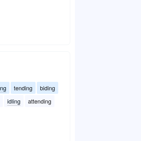
ing
tending
biding
idling
attending