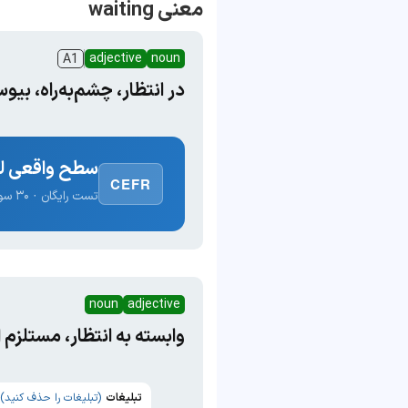
معنی waiting
adjective
noun
A1
در انتظار، چشم‌به‌راه، بیو
سطح واقعی لغ
CEFR
تست رایگان · ۳۰ سوال · نتیجه فوری
noun
adjective
وابسته به انتظار، مستلزم ا
تبلیغات
(تبلیغات را حذف کنید)