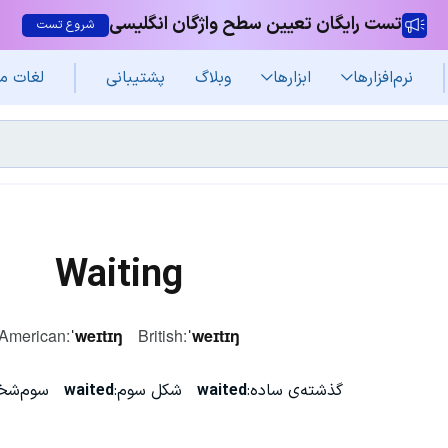
تست رایگان تعیین سطح واژگان انگلیسی
شروع تست
نرم‌افزار‌ها
ابزارها
وبلاگ
پشتیبانی
لغات م
Waiting
American:
ˈweɪtɪŋ
British:
ˈweɪtɪŋ
گذشته‌ی ساده:
waited
شکل سوم:
waited
سوم‌شخ