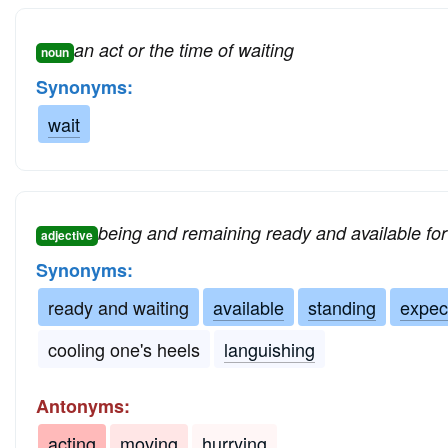
an act or the time of waiting
noun
Synonyms:
wait
being and remaining ready and available fo
adjective
Synonyms:
ready and waiting
available
standing
expec
cooling one's heels
languishing
Antonyms:
acting
moving
hurrying