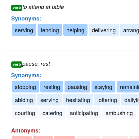
to attend at table
verb
Synonyms:
serving
tending
helping
delivering
arrang
pause, rest
verb
Synonyms:
stopping
resting
pausing
staying
remaini
abiding
serving
hesitating
loitering
dallyi
courting
catering
anticipating
ambushing
Antonyms: