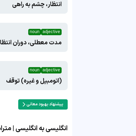
انتظار، چشم به راهی
noun
adjective
مدت معطلی، دوران انتظار
noun
adjective
(اتومبیل و غیره) توقف
پیشنهاد بهبود معانی
انگلیسی به انگلیسی | مترادف و 