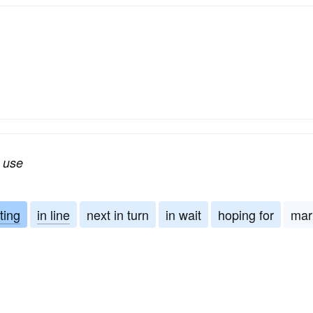
r use
ting
in line
next in turn
in wait
hoping for
mar