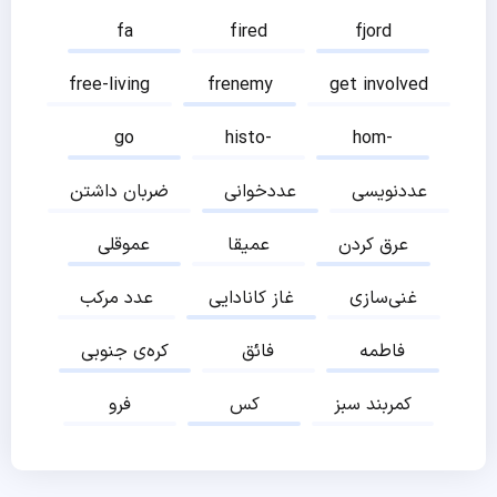
fa
fired
fjord
free-living
frenemy
get involved
go
histo-
hom-
عددنویسی
عددخوانی
ضربان داشتن
عرق کردن
عمیقا
عموقلی
غنی‌سازی
غاز کانادایی
عدد مرکب
فاطمه
فائق
کره‌ی جنوبی
کمربند سبز
کس
فرو