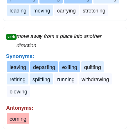
leading
moving
carrying
stretching
move away from a place into another
verb
direction
Synonyms:
leaving
departing
exiting
quitting
retiring
splitting
running
withdrawing
blowing
Antonyms:
coming