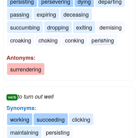
persisting
persevering
dying
departing
passing
expiring
deceasing
succumbing
dropping
exiting
demising
croaking
choking
conking
perishing
Antonyms:
surrendering
to turn out well
verb
Synonyms:
working
succeeding
clicking
maintaining
persisting