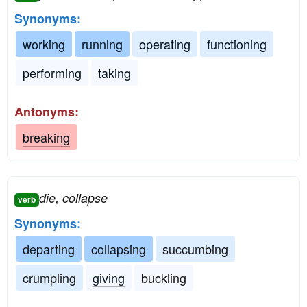
Synonyms:
working
running
operating
functioning
performing
taking
Antonyms:
breaking
die, collapse
verb
Synonyms:
departing
collapsing
succumbing
crumpling
giving
buckling