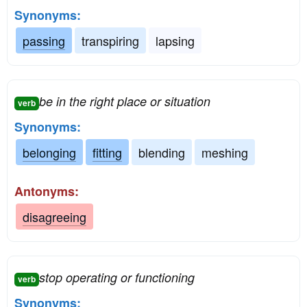
Synonyms:
passing
transpiring
lapsing
be in the right place or situation
verb
Synonyms:
belonging
fitting
blending
meshing
Antonyms:
disagreeing
stop operating or functioning
verb
Synonyms: