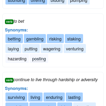
sounding
offering
bidding
plumping
to bet
verb
Synonyms:
betting
gambling
risking
staking
laying
putting
wagering
venturing
hazarding
posting
continue to live through hardship or adversity
verb
Synonyms:
surviving
living
enduring
lasting