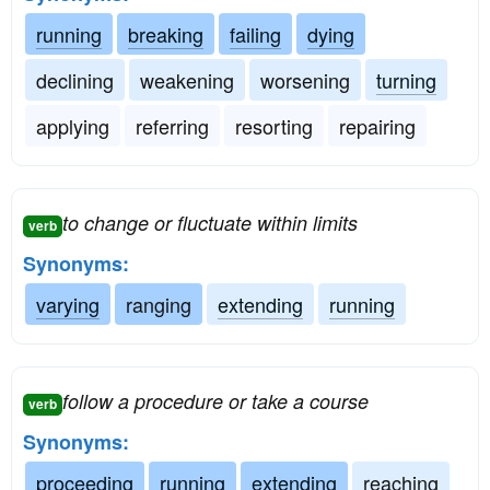
running
breaking
failing
dying
declining
weakening
worsening
turning
applying
referring
resorting
repairing
to change or fluctuate within limits
verb
Synonyms:
varying
ranging
extending
running
follow a procedure or take a course
verb
Synonyms:
proceeding
running
extending
reaching