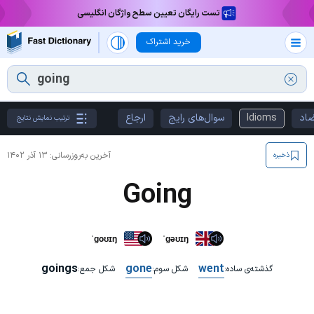
تست رایگان تعیین سطح واژگان انگلیسی
خرید اشتراک
ضاد
Idioms
سوال‌های رایج
ارجاع
ترتیب نمایش نتایج
آخرین به‌روزرسانی:
۱۳ آذر ۱۴۰۲
ذخیره
Going
ˈɡoʊɪŋ
ˈɡəʊɪŋ
goings
gone
went
گذشته‌ی ساده:
شکل سوم:
شکل جمع: