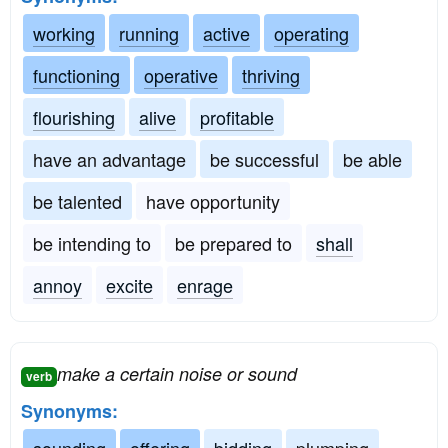
working
running
active
operating
functioning
operative
thriving
flourishing
alive
profitable
have an advantage
be successful
be able
be talented
have opportunity
be intending to
be prepared to
shall
annoy
excite
enrage
make a certain noise or sound
verb
Synonyms: