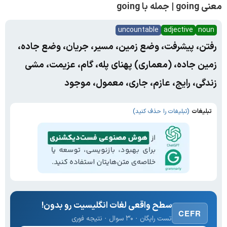
معنی going | جمله با going
uncountable
adjective
noun
رفتن، پیشرفت، وضع زمین، مسیر، جریان، وضع جاده،
زمین جاده، (معماری) پهنای پله، گام، عزیمت، مشی
زندگی، رایج، عازم، جاری، معمول، موجود
تبلیغات
(تبلیغات را حذف کنید)
سطح واقعی لغات انگلیسیت رو بدون!
CEFR
تست رایگان · ۳۰ سوال · نتیجه فوری