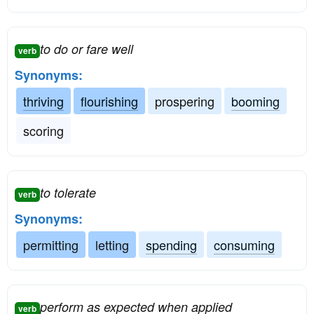
to do or fare well
verb
Synonyms:
thriving
flourishing
prospering
booming
scoring
to tolerate
verb
Synonyms:
permitting
letting
spending
consuming
perform as expected when applied
verb