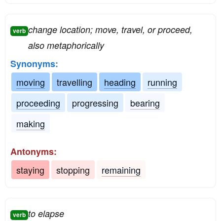
change location; move, travel, or proceed,
verb
also metaphorically
Synonyms:
moving
travelling
heading
running
proceeding
progressing
bearing
making
Antonyms:
staying
stopping
remaining
to elapse
verb