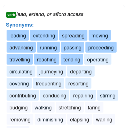
lead, extend, or afford access
verb
Synonyms:
leading
extending
spreading
moving
advancing
running
passing
proceeding
travelling
reaching
tending
operating
circulating
journeying
departing
covering
frequenting
resorting
contributing
conducing
repairing
stirring
budging
walking
stretching
faring
removing
diminishing
elapsing
waning