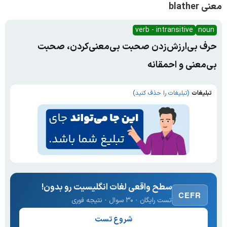
معنی blather
verb - intransitive
noun
حرف بی‌ارزش‌زدن صحبت بی‌معنی‌کردن، صحبت
بی‌معنی و احمقانه
تبلیغات
(تبلیغات را حذف کنید)
سطح واقعی لغات انگلیسیت رو بدون!
CEFR
تست رایگان · ۳۰ سوال · نتیجه فوری
شروع تست