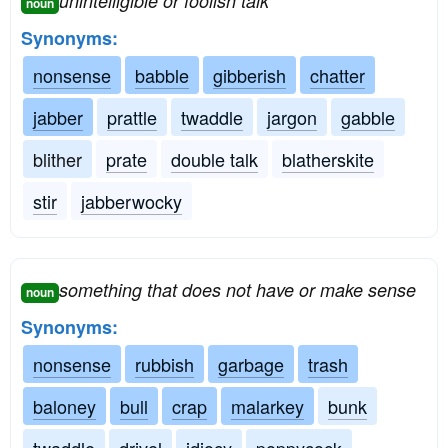
unintelligible or foolish talk
noun
Synonyms:
nonsense
babble
gibberish
chatter
jabber
prattle
twaddle
jargon
gabble
blither
prate
double talk
blatherskite
stir
jabberwocky
something that does not have or make sense
noun
Synonyms:
nonsense
rubbish
garbage
trash
baloney
bull
crap
malarkey
bunk