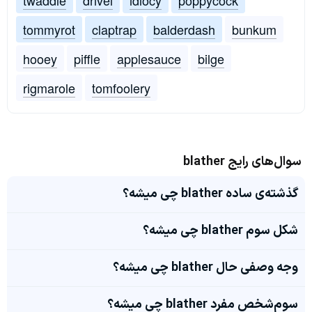
twaddle
drivel
idiocy
poppycock
tommyrot
claptrap
balderdash
bunkum
hooey
piffle
applesauce
bilge
rigmarole
tomfoolery
سوال‌های رایج blather
گذشته‌ی ساده blather چی میشه؟
شکل سوم blather چی میشه؟
وجه وصفی حال blather چی میشه؟
سوم‌شخص مفرد blather چی میشه؟