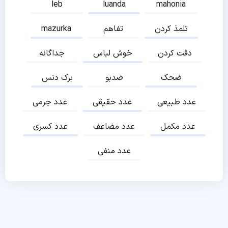
leb
luanda
mahonia
تلمذ کردن
تفاهم
mazurka
دقت کردن
خوش لباس
جداگانه
ضحک
ضدبو
برک دنس
عدد طبیعی
عدد حقیقی
عدد جرمی
عدد مکمل
عدد مضاعف
عدد کسری
عدد منفی