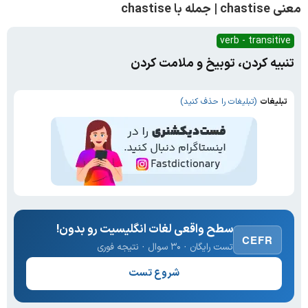
معنی chastise | جمله با chastise
verb - transitive
تنبیه کردن، توبیخ و ملامت کردن
تبلیغات
(تبلیغات را حذف کنید)
سطح واقعی لغات انگلیسیت رو بدون!
CEFR
تست رایگان · ۳۰ سوال · نتیجه فوری
شروع تست