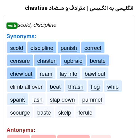
انگلیسی به انگلیسی | مترادف و متضاد chastise
scold, discipline
verb
Synonyms:
scold
discipline
punish
correct
censure
chasten
upbraid
berate
chew out
ream
lay into
bawl out
climb all over
beat
thrash
flog
whip
spank
lash
slap down
pummel
scourge
baste
skelp
ferule
Antonyms: