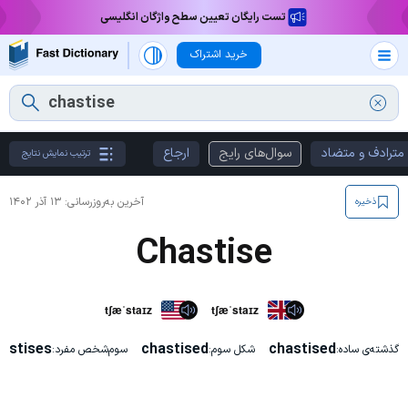
تست رایگان تعیین سطح واژگان انگلیسی
خرید اشتراک
مترادف و متضاد
سوال‌های رایج
ارجاع
ترتیب نمایش نتایج
آخرین به‌روزرسانی:
۱۳ آذر ۱۴۰۲
ذخیره
Chastise
tʃæˈstaɪz
tʃæˈstaɪz
astises
chastised
chastised
گذشته‌ی ساده:
شکل سوم:
سوم‌شخص مفرد: