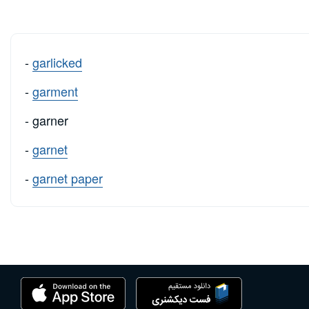
-
garlicked
-
garment
- garner
-
garnet
-
garnet paper