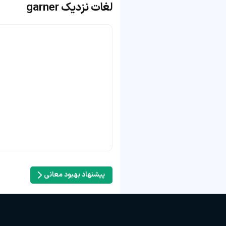
لغات نزدیک garner
پیشنهاد بهبود معانی