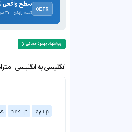
سطح واقعی لغ
CEFR
تست رایگان · ۳۰ سوال · نتیجه فوری
پیشنهاد بهبود معانی
انگلیسی به انگلیسی | مترادف و
ss
pick up
lay up