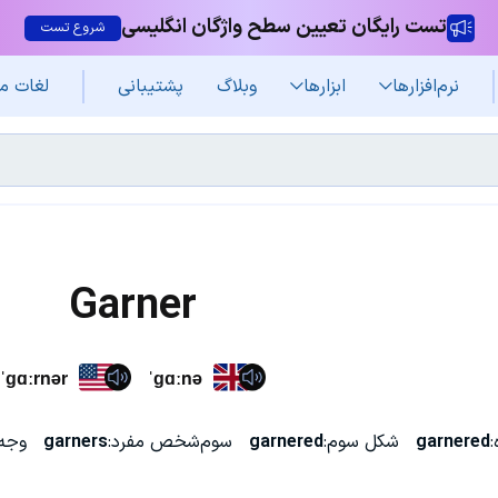
تست رایگان تعیین سطح واژگان انگلیسی
شروع تست
نرم‌افزار‌ها
ابزارها
وبلاگ
پشتیبانی
لغات م
Garner
ˈɡɑːrnər
ˈɡɑːnə
:
garnered
شکل سوم:
garnered
سوم‌شخص مفرد:
garners
وجه