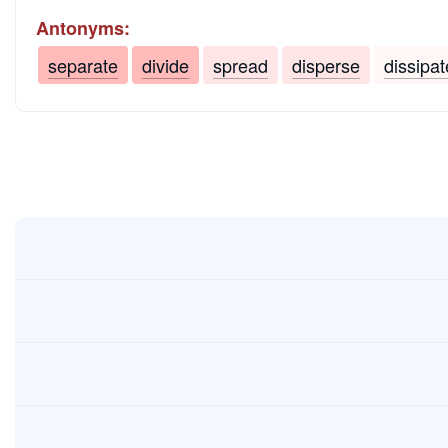
Antonyms:
separate
divide
spread
disperse
dissipat