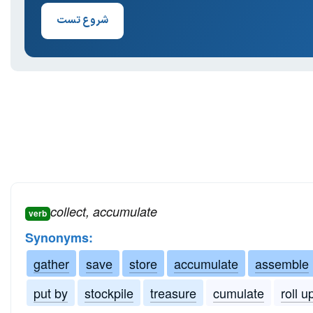
شروع تست
collect, accumulate
verb
Synonyms:
gather
save
store
accumulate
assemble
put by
stockpile
treasure
cumulate
roll u