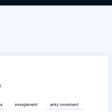
ا
ia
inveiglement
jerky movement