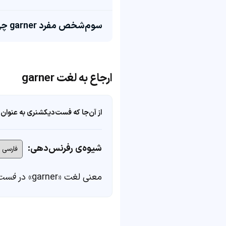
سوم‌شخص مفرد garner چی میشه؟
ارجاع به لغت garner
از آن‌جا که فست‌دیکشنری به عنوان 
شیوه‌ی رفرنس‌دهی:
معنی لغت «garner» در
فست‌