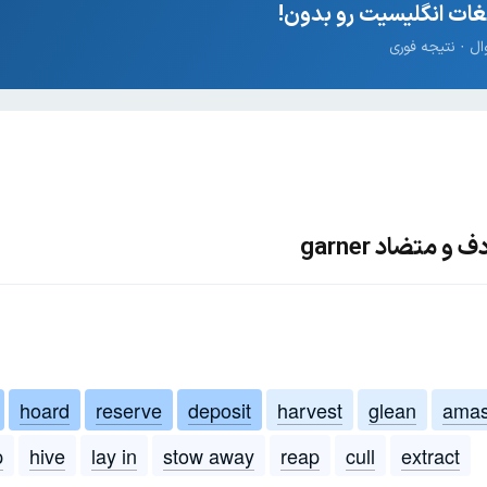
ات انگلیسیت رو بدون!
 متضاد garner
hoard
reserve
deposit
harvest
glean
ama
p
hive
lay in
stow away
reap
cull
extract