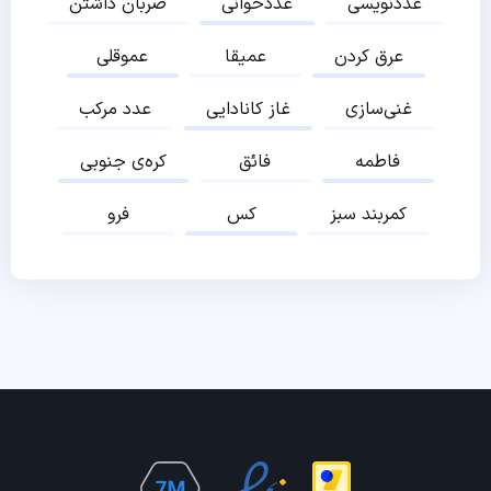
عددنویسی
عددخوانی
ضربان داشتن
عرق کردن
عمیقا
عموقلی
غنی‌سازی
غاز کانادایی
عدد مرکب
فاطمه
فائق
کره‌ی جنوبی
کمربند سبز
کس
فرو