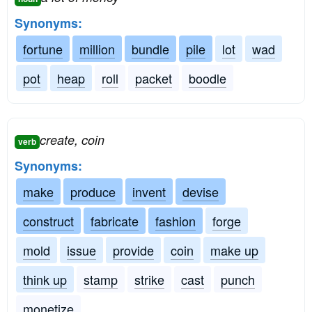
Synonyms:
fortune
million
bundle
pile
lot
wad
pot
heap
roll
packet
boodle
create, coin
verb
Synonyms:
make
produce
invent
devise
construct
fabricate
fashion
forge
mold
issue
provide
coin
make up
think up
stamp
strike
cast
punch
monetize