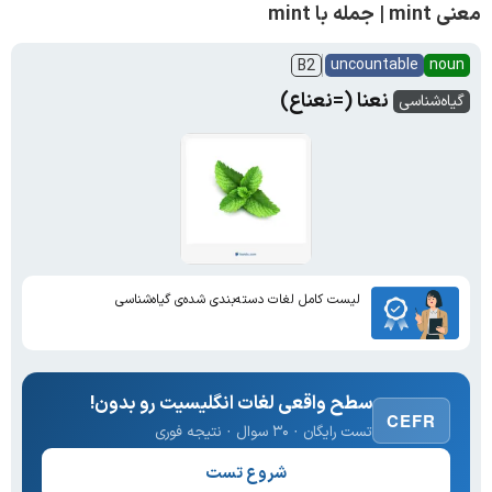
معنی mint | جمله با mint
uncountable
noun
B2
نعنا (=نعناع)
گیاه‌شناسی
لیست کامل لغات دسته‌بندی شده‌ی گیاه‌شناسی
سطح واقعی لغات انگلیسیت رو بدون!
CEFR
تست رایگان · ۳۰ سوال · نتیجه فوری
شروع تست