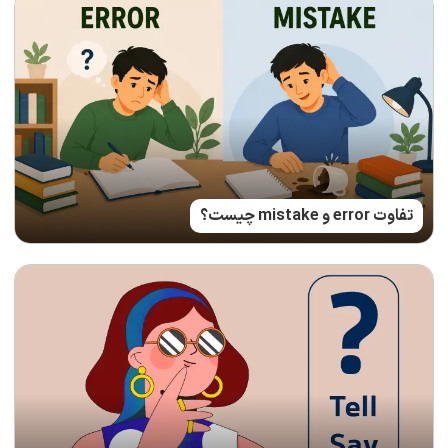
تفاوت error و mistake چیست؟