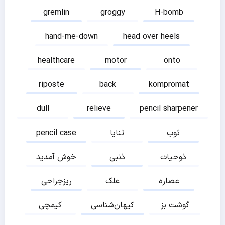
gremlin
groggy
H-bomb
hand-me-down
head over heels
healthcare
motor
onto
riposte
back
kompromat
dull
relieve
pencil sharpener
ثوب
ثنایا
pencil case
ذوحیات
ذنبی
خوش آمدید
عصاره
علک
ریزجراحی
گوشت بز
کیهان‌شناسی
کیمچی