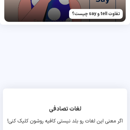
تفاوت tell و say چیست؟
لغات تصادفی
اگر معنی این لغات رو بلد نیستی کافیه روشون کلیک کنی!