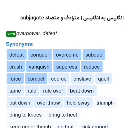
انگلیسی به انگلیسی | مترادف و متضاد subjugate
overpower, defeat
verb
Synonyms:
defeat
conquer
overcome
subdue
crush
vanquish
suppress
reduce
force
compel
coerce
enslave
quell
tame
rule
rule over
beat down
put down
overthrow
hold sway
triumph
bring to knees
bring to heel
keep under thumb
enthrall
kick around