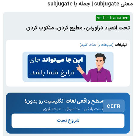
معنی subjugate | جمله با subjugate
verb - transitive
تحت انقیاد درآوردن، مطیع کردن، منکوب کردن
تبلیغات
(تبلیغات را حذف کنید)
سطح واقعی لغات انگلیسیت رو بدون!
CEFR
تست رایگان · ۳۰ سوال · نتیجه فوری
شروع تست