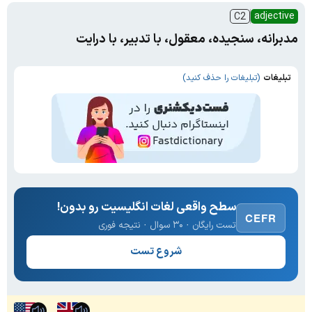
adjective
C2
مدبرانه، سنجیده، معقول، با تدبیر، با درایت
تبلیغات
(تبلیغات را حذف کنید)
سطح واقعی لغات انگلیسیت رو بدون!
CEFR
تست رایگان · ۳۰ سوال · نتیجه فوری
شروع تست