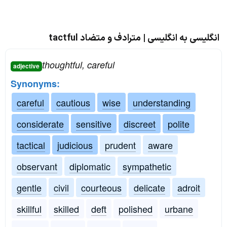
انگلیسی به انگلیسی | مترادف و متضاد tactful
thoughtful, careful
adjective
Synonyms:
careful
cautious
wise
understanding
considerate
sensitive
discreet
polite
tactical
judicious
prudent
aware
observant
diplomatic
sympathetic
gentle
civil
courteous
delicate
adroit
skillful
skilled
deft
polished
urbane