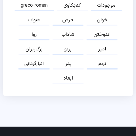
موجودات
کنجکاوی
greco-roman
خوان
حرص
صواب
اندوختن
شاداب
روا
امیر
پرتو
برگ‌ریزان
ترنم
پدر
انبارگردانی
ابعاد