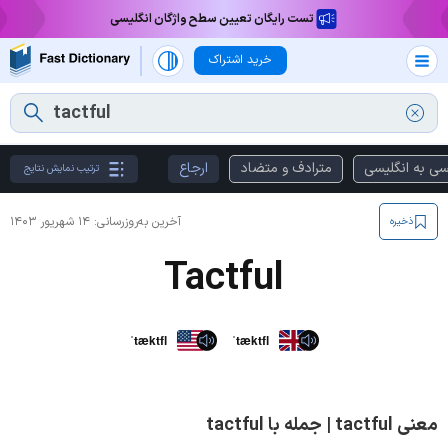
تست رایگان تعیین سطح واژگان انگلیسی
خرید اشتراک
سی به انگلیسی
مترادف و متضاد
ارجاع
ترتیب نمایش نتایج
آخرین به‌روزرسانی:
۱۴ شهریور ۱۴۰۳
ذخیره
Tactful
ˈtæktfl
ˈtæktfl
معنی tactful | جمله با tactful