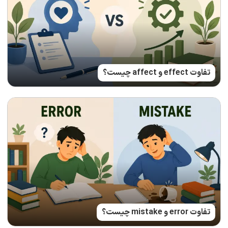
تفاوت effect و affect چیست؟
تفاوت error و mistake چیست؟