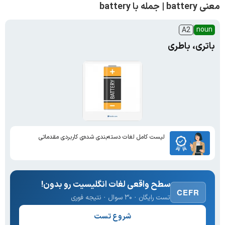
معنی battery | جمله با battery
noun
A2
باتری، باطری
لیست کامل لغات دسته‌بندی شده‌ی کاربردی مقدماتی
سطح واقعی لغات انگلیسیت رو بدون!
CEFR
تست رایگان · ۳۰ سوال · نتیجه فوری
شروع تست