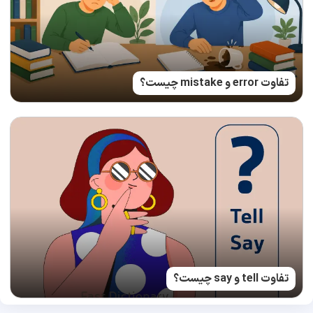
تفاوت error و mistake چیست؟
تفاوت tell و say چیست؟