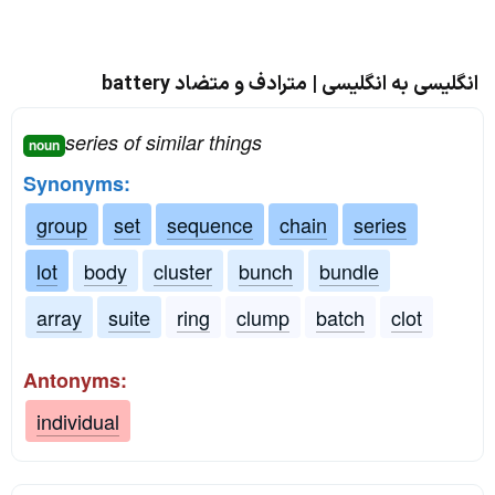
انگلیسی به انگلیسی | مترادف و متضاد battery
series of similar things
noun
Synonyms:
group
set
sequence
chain
series
lot
body
cluster
bunch
bundle
array
suite
ring
clump
batch
clot
Antonyms:
individual