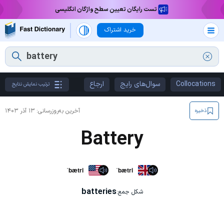
تست رایگان تعیین سطح واژگان انگلیسی
خرید اشتراک
Collocations
سوال‌های رایج
ارجاع
ترتیب نمایش نتایج
آخرین به‌روزرسانی:
۱۳ آذر ۱۴۰۳
ذخیره
Battery
ˈbætri
ˈbætri
batteries
شکل جمع: