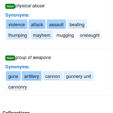
physical abuse
noun
Synonyms:
violence
attack
assault
beating
thumping
mayhem
mugging
onslaught
group of weapons
noun
Synonyms:
guns
artillery
cannon
gunnery unit
cannonry