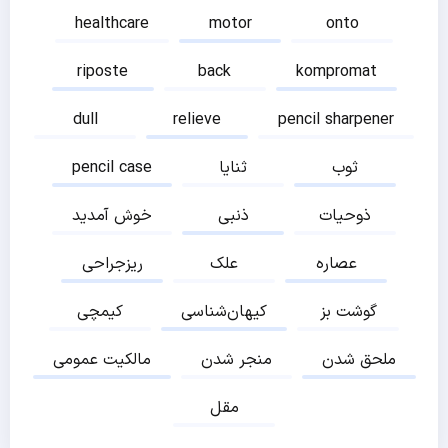
healthcare
motor
onto
riposte
back
kompromat
dull
relieve
pencil sharpener
ثوب
ثنایا
pencil case
ذوحیات
ذنبی
خوش آمدید
عصاره
علک
ریزجراحی
گوشت بز
کیهان‌شناسی
کیمچی
ملحق شدن
منجر شدن
مالکیت عمومی
مقل