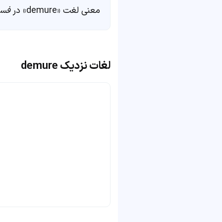
معنی لغت «demure» در
فست
لغات نزدیک demure