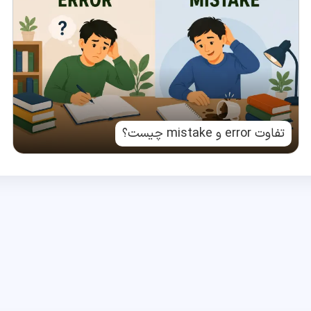
تفاوت error و mistake چیست؟