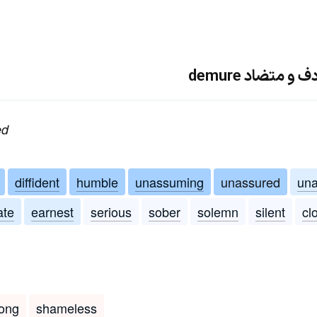
 متضاد demure
ed
diffident
humble
unassuming
unassured
una
ate
earnest
serious
sober
solemn
silent
cl
rong
shameless