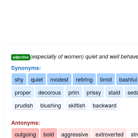
(especially of women) quiet and well behav
adjective
Synonyms:
shy
quiet
modest
retiring
timid
bashful
proper
decorous
prim
prissy
staid
sed
prudish
blushing
skittish
backward
Antonyms:
outgoing
bold
aggressive
extroverted
st