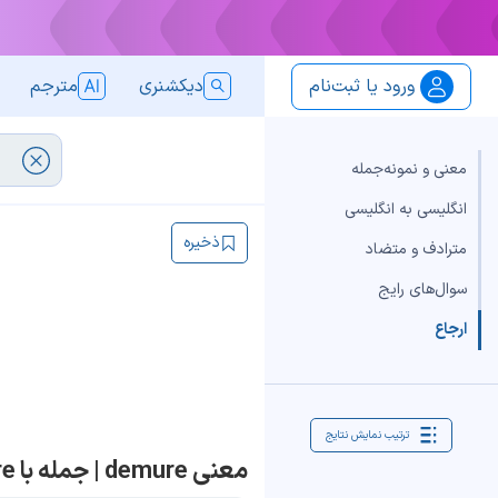
ورود یا ثبت‌نام
دیکشنری
مترجم
معنی و نمونه‌جمله
انگلیسی به انگلیسی
ذخیره
مترادف و متضاد
سوال‌های رایج
ارجاع
ترتیب نمایش نتایج
معنی demure | جمله با demure