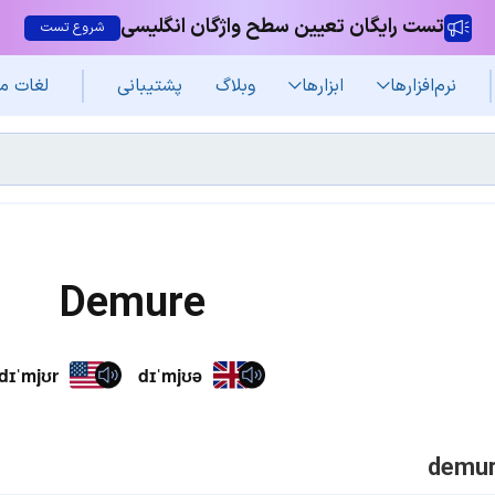
تست رایگان تعیین سطح واژگان انگلیسی
شروع تست
نرم‌افزار‌ها
ابزارها
وبلاگ
پشتیبانی
لغات م
Demure
dɪˈmjʊr
dɪˈmjʊə