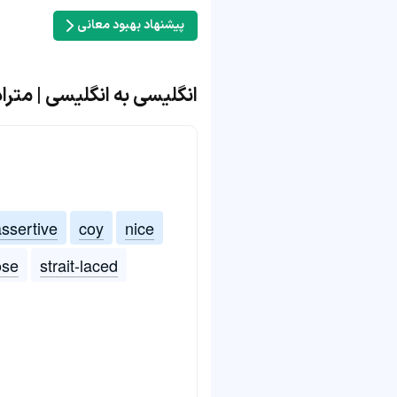
پیشنهاد بهبود معانی
انگلیسی به انگلیسی | مترادف و
ssertive
coy
nice
ose
strait-laced