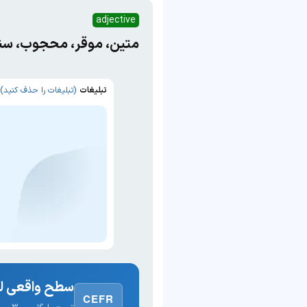
adjective
متین، موقر، محجوب، سنگین
تبلیغات
(تبلیغات را حذف کنید)
سطح واقعی لغ
CEFR