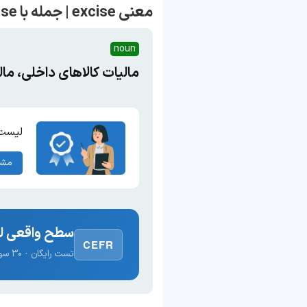
معنی excise | جمله با excise
noun
مالیات کالاهای داخلی، ما
لیست 
مشا
سطح واقعی لغ
CEFR
تست رایگان · ۳۰ سوال · نتیجه فوری