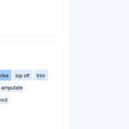
trike
lop off
trim
amputate
 out