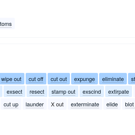
stoms
wipe out
cut off
cut out
expunge
eliminate
s
exsect
resect
stamp out
exscind
extirpate
cut up
launder
X out
exterminate
elide
blot