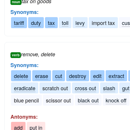
tax on goods
noun
Synonyms:
tariff
duty
tax
toll
levy
import tax
cu
remove, delete
verb
Synonyms:
delete
erase
cut
destroy
edit
extract
eradicate
scratch out
cross out
slash
gut
blue pencil
scissor out
black out
knock off
Antonyms:
add
put in