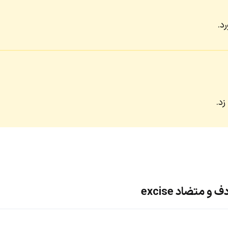
رد.
زد.
 متضاد excise