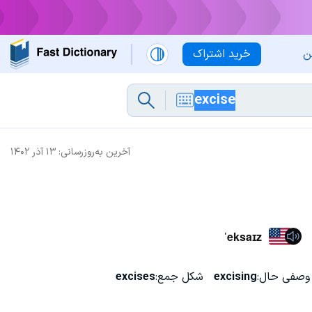
ن
خرید اشتراک
آخرین به‌روزرسانی:
۱۳ آذر ۱۴۰۲
ˈeksaɪz
وصفی حال:
excising
شکل جمع:
excises