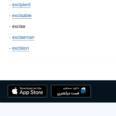
-
excipient
-
excisable
- excise
-
exciseman
-
excision