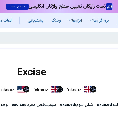
تست رایگان تعیین سطح واژگان انگلیسی
شروع تست
نرم‌افزار‌ها
ابزارها
وبلاگ
پشتیبانی
لغات م
Excise
ˈeksaɪz
ˈeksaɪz
ˈeksaɪz
ده:
excised
شکل سوم:
excised
سوم‌شخص مفرد:
excises
وجه 