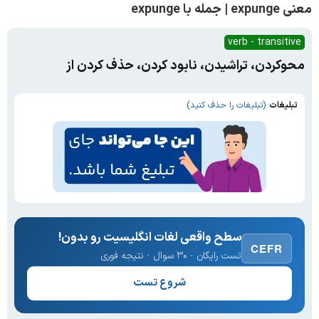
معنی expunge | جمله با expunge
verb - transitive
محوکردن، تراشیدن، نابود کردن، حذف کردن از
تبلیغات
(تبلیغات را حذف کنید)
سطح واقعی لغات انگلیسیت رو بدون!
CEFR
تست رایگان · ۳۰ سوال · نتیجه فوری
شروع تست