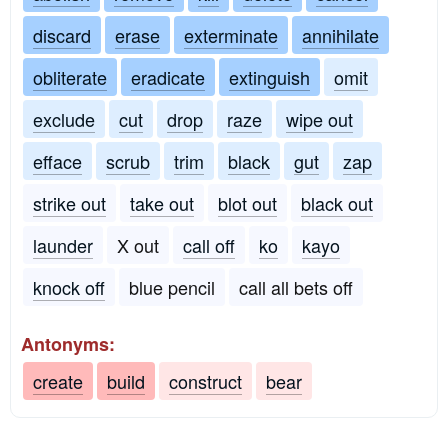
discard
erase
exterminate
annihilate
obliterate
eradicate
extinguish
omit
exclude
cut
drop
raze
wipe out
efface
scrub
trim
black
gut
zap
strike out
take out
blot out
black out
launder
X out
call off
ko
kayo
knock off
blue pencil
call all bets off
Antonyms:
create
build
construct
bear