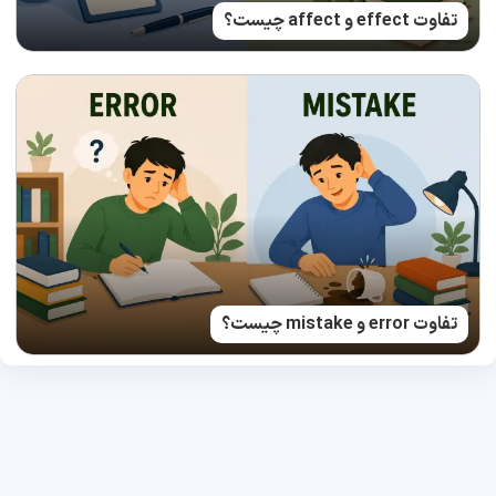
تفاوت effect و affect چیست؟
تفاوت error و mistake چیست؟