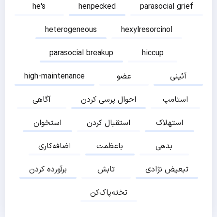
he's
henpecked
parasocial grief
heterogeneous
hexylresorcinol
parasocial breakup
hiccup
آئینی
عضو
high-maintenance
استامپ
احوال پرسی کردن
آگاهی
استهلاک
استقبال کردن
استخوان
بدهی
باعظمت
اضافه‌کاری
تبعیض نژادی
تابش
برآورده کردن
تخته‌پاک‌کن