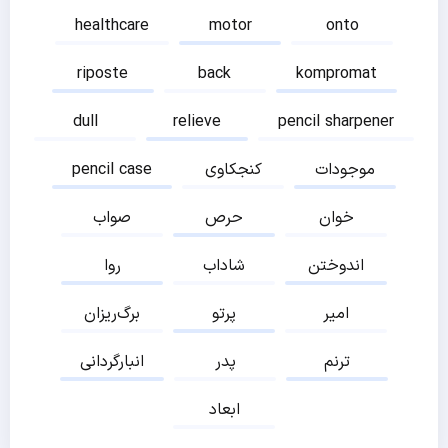
healthcare
motor
onto
riposte
back
kompromat
dull
relieve
pencil sharpener
موجودات
کنجکاوی
pencil case
خوان
حرص
صواب
اندوختن
شاداب
روا
امیر
پرتو
برگ‌ریزان
ترنم
پدر
انبارگردانی
ابعاد