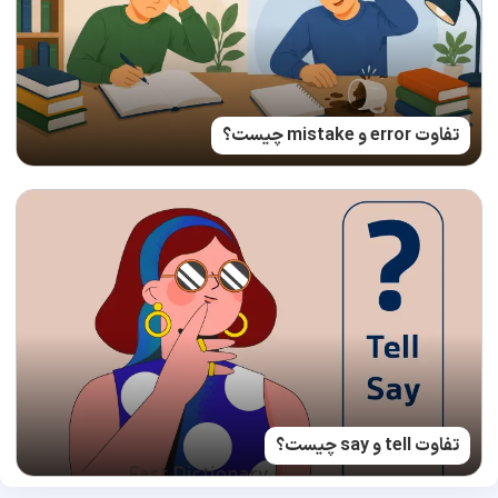
تفاوت error و mistake چیست؟
تفاوت tell و say چیست؟