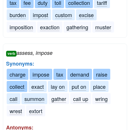
tax
fee
duty
toll
collection
tariff
burden
impost
custom
excise
imposition
exaction
gathering
muster
assess, impose
verb
Synonyms:
charge
impose
tax
demand
raise
collect
exact
lay on
put on
place
call
summon
gather
call up
wring
wrest
extort
Antonyms: