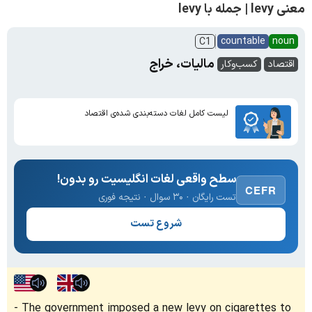
معنی levy | جمله با levy
countable
noun
C1
مالیات، خراج
اقتصاد
کسب‌وکار
لیست کامل لغات دسته‌بندی شده‌ی اقتصاد
سطح واقعی لغات انگلیسیت رو بدون!
CEFR
تست رایگان · ۳۰ سوال · نتیجه فوری
شروع تست
The government imposed a new levy on cigarettes to