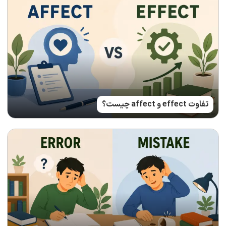
تفاوت effect و affect چیست؟