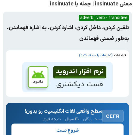
معنی insinuate | جمله با insinuate
adverb
verb - transitive
تلقین کردن، داخل کردن، اشاره کردن، به اشاره فهماندن،
به‌طور ضمنی فهماندن
تبلیغات
(تبلیغات را حذف کنید)
سطح واقعی لغات انگلیسیت رو بدون!
CEFR
تست رایگان · ۳۰ سوال · نتیجه فوری
شروع تست