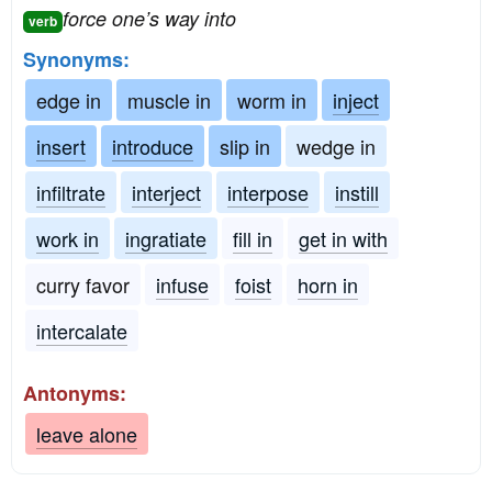
force one’s way into
verb
Synonyms:
edge in
muscle in
worm in
inject
insert
introduce
slip in
wedge in
infiltrate
interject
interpose
instill
work in
ingratiate
fill in
get in with
curry favor
infuse
foist
horn in
intercalate
Antonyms:
leave alone