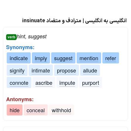
انگلیسی به انگلیسی | مترادف و متضاد insinuate
hint, suggest
verb
Synonyms:
indicate
imply
suggest
mention
refer
signify
intimate
propose
allude
connote
ascribe
impute
purport
Antonyms:
hide
conceal
withhold