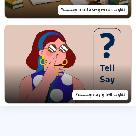
تفاوت error و mistake چیست؟
تفاوت tell و say چیست؟