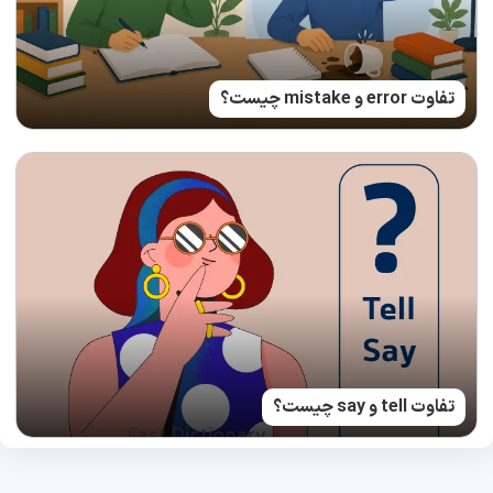
تفاوت error و mistake چیست؟
تفاوت tell و say چیست؟