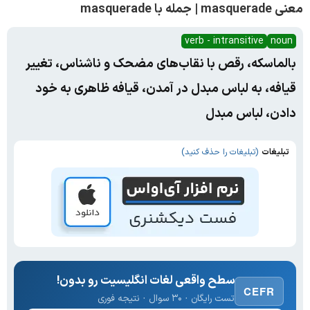
معنی masquerade | جمله با masquerade
verb - intransitive
noun
بالماسکه، رقص با نقاب‌های مضحک و ناشناس، تغییر
قیافه، به لباس مبدل در آمدن، قیافه ظاهری به خود
دادن، لباس مبدل
تبلیغات
(تبلیغات را حذف کنید)
سطح واقعی لغات انگلیسیت رو بدون!
CEFR
تست رایگان · ۳۰ سوال · نتیجه فوری