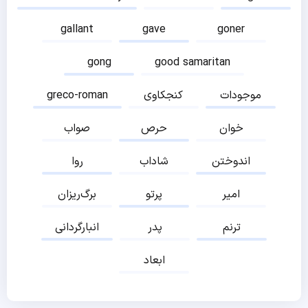
gallant
gave
goner
gong
good samaritan
موجودات
کنجکاوی
greco-roman
خوان
حرص
صواب
اندوختن
شاداب
روا
امیر
پرتو
برگ‌ریزان
ترنم
پدر
انبارگردانی
ابعاد