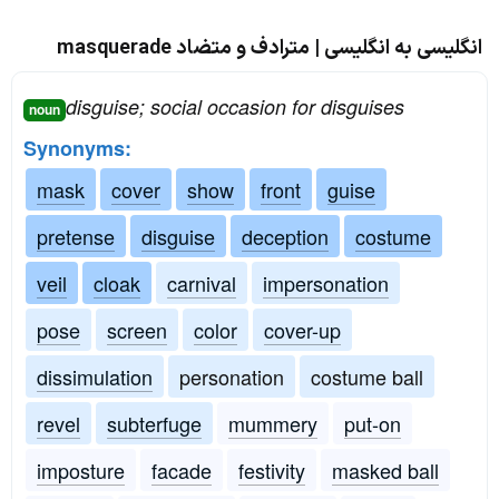
انگلیسی به انگلیسی | مترادف و متضاد masquerade
disguise; social occasion for disguises
noun
Synonyms:
mask
cover
show
front
guise
pretense
disguise
deception
costume
veil
cloak
carnival
impersonation
pose
screen
color
cover-up
dissimulation
personation
costume ball
revel
subterfuge
mummery
put-on
imposture
facade
festivity
masked ball