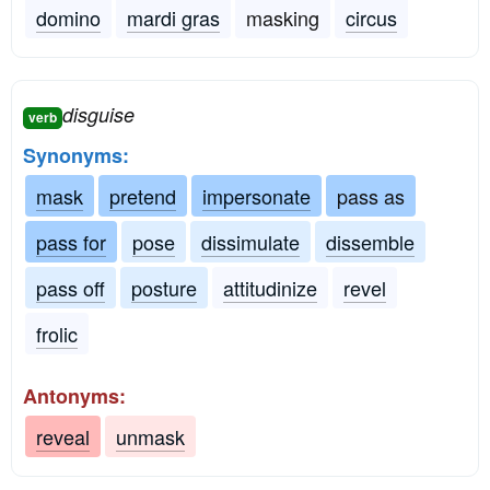
domino
mardi gras
masking
circus
disguise
verb
Synonyms:
mask
pretend
impersonate
pass as
pass for
pose
dissimulate
dissemble
pass off
posture
attitudinize
revel
frolic
Antonyms:
reveal
unmask