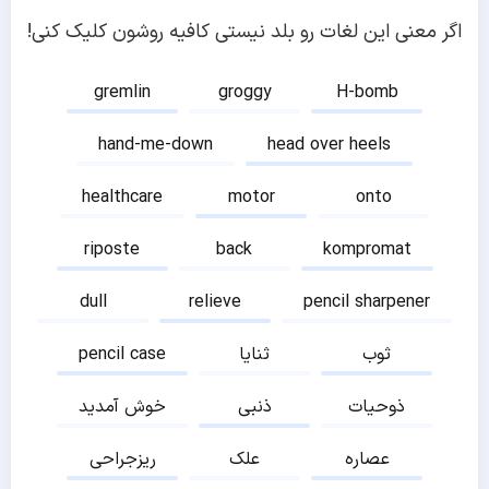
اگر معنی این لغات رو بلد نیستی کافیه روشون کلیک کنی!
gremlin
groggy
H-bomb
hand-me-down
head over heels
healthcare
motor
onto
riposte
back
kompromat
dull
relieve
pencil sharpener
ثوب
ثنایا
pencil case
ذوحیات
ذنبی
خوش آمدید
عصاره
علک
ریزجراحی