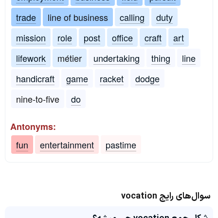
trade
line of business
calling
duty
mission
role
post
office
craft
art
lifework
métier
undertaking
thing
line
handicraft
game
racket
dodge
nine-to-five
do
Antonyms:
fun
entertainment
pastime
سوال‌های رایج vocation