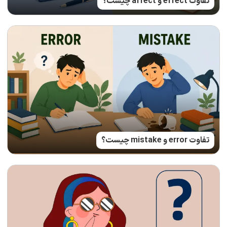
تفاوت effect و affect چیست؟
تفاوت error و mistake چیست؟