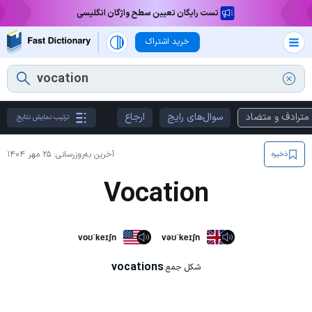
تست رایگان تعیین سطح واژگان انگلیسی
خرید اشتراک
مترادف و متضاد
سوال‌های رایج
ارجاع
ترتیب نمایش نتایج
آخرین به‌روزرسانی:
۲۵ مهر ۱۴۰۴
ذخیره
Vocation
voʊˈkeɪʃn
vəʊˈkeɪʃn
vocations
شکل جمع: