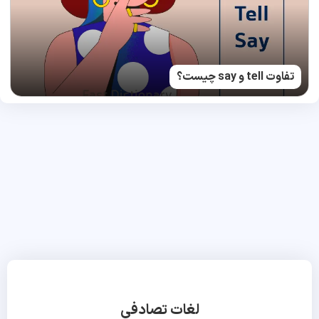
تفاوت tell و say چیست؟
لغات تصادفی