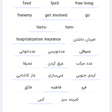
fired
fjord
free-living
frenemy
get involved
go
histo-
hom-
ضربان داشتن
hospitalization insurance
عموقلی
عددنویسی
عددخوانی
عدد مرکب
عرق کردن
عمیقا
کره‌ی جنوبی
غنی‌سازی
غاز کانادایی
فرو
فاطمه
فائق
کمربند سبز
کس