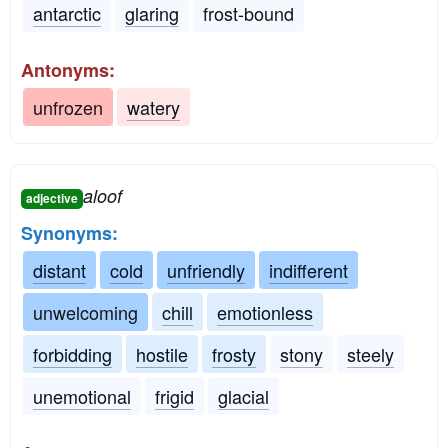
antarctic
glaring
frost-bound
Antonyms:
unfrozen
watery
aloof
adjective
Synonyms:
distant
cold
unfriendly
indifferent
unwelcoming
chill
emotionless
forbidding
hostile
frosty
stony
steely
unemotional
frigid
glacial