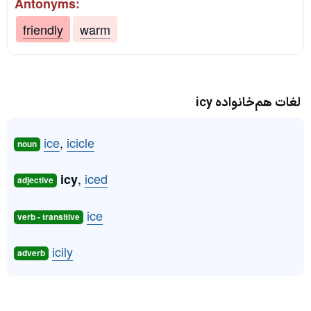
Antonyms:
friendly
warm
لغات هم‌خانواده icy
ice
,
icicle
noun
,
iced
icy
adjective
ice
verb - transitive
icily
adverb