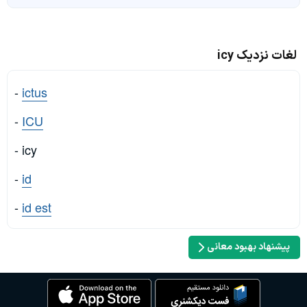
لغات نزدیک icy
-
ictus
-
ICU
- icy
-
id
-
id est
پیشنهاد بهبود معانی