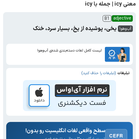
معنی icy | جمله با icy
adjective
B1
یخی، پوشیده از یخ، بسیار سرد، خنک
آب‌و‌هوا
لیست کامل لغات دسته‌بندی شده‌ی آب‌و‌هوا
تبلیغات
(تبلیغات را حذف کنید)
سطح واقعی لغات انگلیسیت رو بدون!
CEFR
تست رایگان · ۳۰ سوال · نتیجه فوری