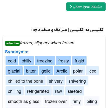
پیشنهاد بهبود معانی
انگلیسی به انگلیسی | مترادف و متضاد icy
frozen; slippery when frozen
adjective
Synonyms:
cold
chilly
freezing
frosty
frigid
glacial
bitter
gelid
Arctic
polar
iced
chilled to the bone
shivery
shivering
chilling
refrigerated
raw
sleeted
smooth as glass
frozen over
rimy
biting