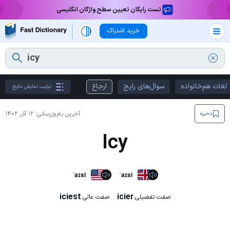
تست رایگان تعیین سطح واژگان انگلیسی
خرید اشتراک
لغات هم‌خانواده
سوال‌های رایج
ارجاع
ترتیب نمایش نتایج
آخرین به‌روزرسانی:
۱۲ آذر ۱۴۰۲
ذخیره
Icy
ˈaɪsi
ˈaɪsi
iciest
icier
صفت تفضیلی:
صفت عالی: