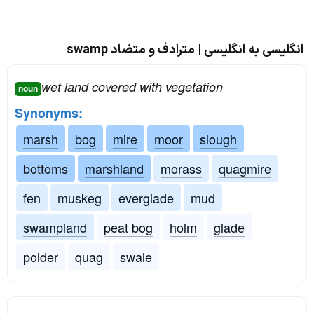
انگلیسی به انگلیسی | مترادف و متضاد swamp
wet land covered with vegetation
noun
Synonyms:
marsh
bog
mire
moor
slough
bottoms
marshland
morass
quagmire
fen
muskeg
everglade
mud
swampland
peat bog
holm
glade
polder
quag
swale