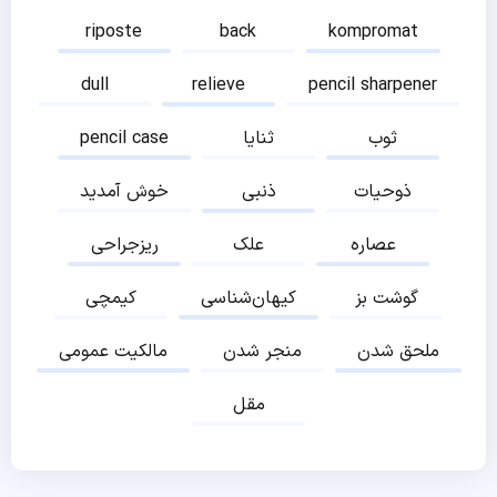
riposte
back
kompromat
dull
relieve
pencil sharpener
ثوب
ثنایا
pencil case
ذوحیات
ذنبی
خوش آمدید
عصاره
علک
ریزجراحی
گوشت بز
کیهان‌شناسی
کیمچی
ملحق شدن
منجر شدن
مالکیت عمومی
مقل