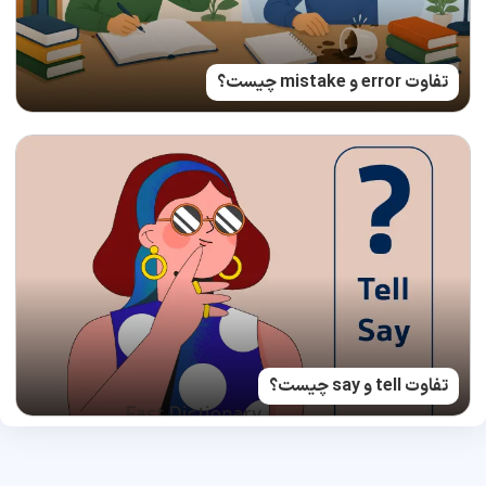
تفاوت error و mistake چیست؟
تفاوت tell و say چیست؟