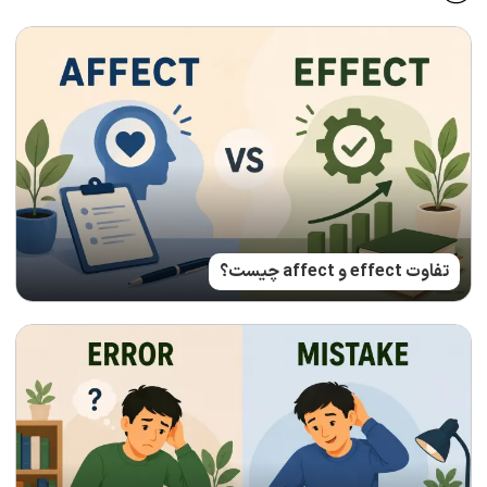
تفاوت effect و affect چیست؟