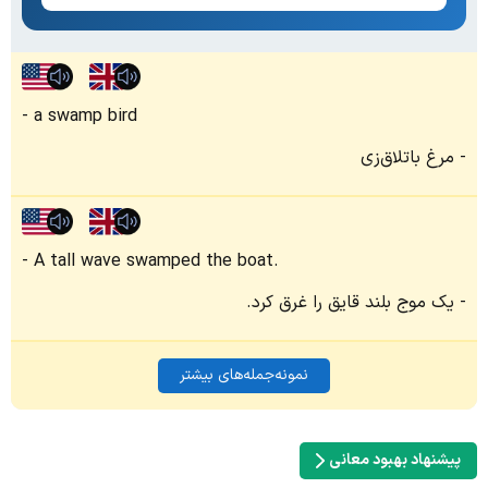
a swamp bird
مرغ باتلاق‌زی
A tall wave swamped the boat.
یک موج بلند قایق را غرق کرد.
نمونه‌جمله‌های بیشتر
پیشنهاد بهبود معانی