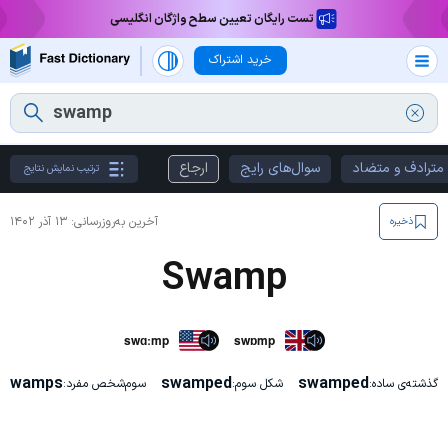
تست رایگان تعیین سطح واژگان انگلیسی
خرید اشتراک
مترادف و متضاد
سوال‌های رایج
ارجاع
ترتیب نمایش نتایج
آخرین به‌روزرسانی:
۱۳ آذر ۱۴۰۲
ذخیره
Swamp
swɑːmp
swɒmp
swamps
swamped
swamped
گذشته‌ی ساده:
شکل سوم:
سوم‌شخص مفرد: