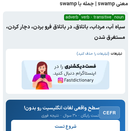
معنی swamp | جمله با swamp
adverb
verb - transitive
noun
سیاه آب، مرداب، باتلاق، در باتلاق فرو بردن، دچار کردن،
مستغرق شدن
تبلیغات
(تبلیغات را حذف کنید)
سطح واقعی لغات انگلیسیت رو بدون!
CEFR
تست رایگان · ۳۰ سوال · نتیجه فوری
شروع تست