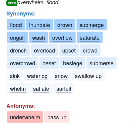
overwhelm, flood
verb
Synonyms:
flood
inundate
drown
submerge
engulf
wash
overflow
saturate
drench
overload
upset
crowd
overcrowd
beset
besiege
submerse
sink
waterlog
snow
swallow up
whelm
satiate
surfeit
Antonyms:
underwhelm
pass up