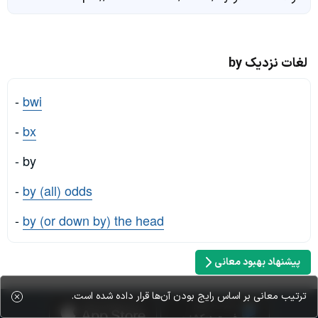
لغات نزدیک by
-
bwi
-
bx
- by
-
by (all) odds
-
by (or down by) the head
پیشنهاد بهبود معانی
ترتیب معانی بر اساس رایج بودن آن‌ها قرار داده شده است.