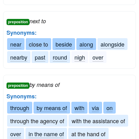
next to
preposition
Synonyms:
near
close to
beside
along
alongside
nearby
past
round
nigh
over
by means of
preposition
Synonyms:
through
by means of
with
via
on
through the agency of
with the assistance of
over
in the name of
at the hand of