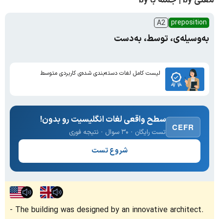
معنی by | جمله با by
preposition
A2
به‌وسیله‌ی، توسط، به‌دست
لیست کامل لغات دسته‌بندی شده‌ی کاربردی متوسط
سطح واقعی لغات انگلیسیت رو بدون!
CEFR
تست رایگان · ۳۰ سوال · نتیجه فوری
شروع تست
The building was designed by an innovative architect.