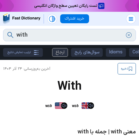
تست رایگان تعیین سطح واژگان انگلیسی
خرید اشتراک
Col
Idioms
سوال‌های رایج
ارجاع
ترتیب نمایش نتایج
آخرین به‌روزرسانی:
۲۴ آذر ۱۴۰۴
ذخیره
With
wɪð
wɪð
معنی with | جمله با with