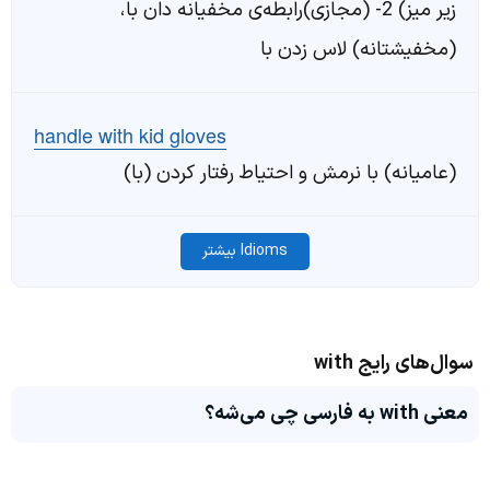
زیر میز) 2- (مجازی)رابطه‌ی مخفیانه دان با،
(مخفیشتانه) لاس زدن با
handle with kid gloves
(عامیانه) با نرمش و احتیاط رفتار کردن (با)
Idioms بیشتر
سوال‌های رایج with
معنی with به فارسی چی می‌شه؟