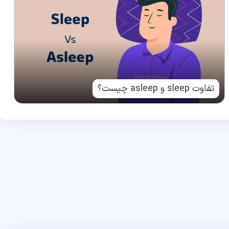
تفاوت sleep و asleep چیست؟