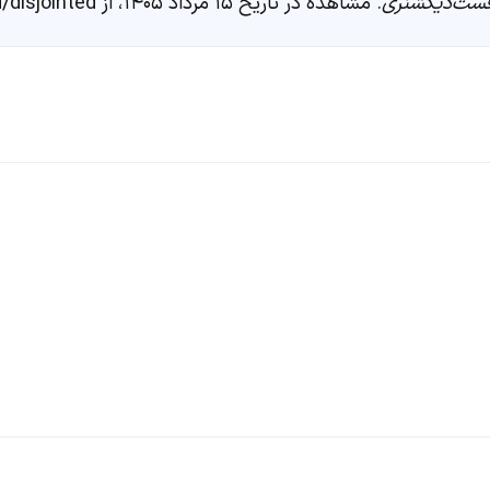
ست‌دیکشنری
. مشاهده در تاریخ ۱۵ مرداد ۱۴۰۵، از https://fastdic.com/word/disjointed