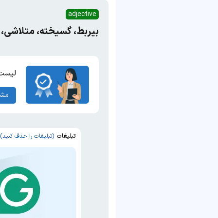
adjective
بیربط، گسیخته، متلاشی، د
لیست 
مشا
تبلیغات
(تبلیغات را حذف کنید)