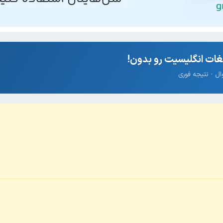
ات انگلیسیت رو بدون!