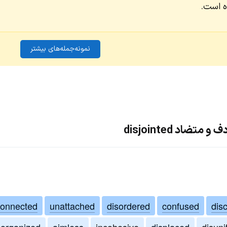
ه است.
نمونه‌جمله‌های بیشتر
ضاد disjointed
onnected
unattached
disordered
confused
dis
organized
aimless
incohesive
displaced
disuni