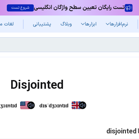
تست رایگان تعیین سطح واژگان انگلیسی
شروع تست
نرم‌افزار‌ها
ابزارها
وبلاگ
پشتیبانی
لغات م
Disjointed
ʒɔɪntɪd
dɪsˈdʒɔɪntɪd