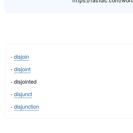
-
disjoin
-
disjoint
- disjointed
-
disjunct
-
disjunction