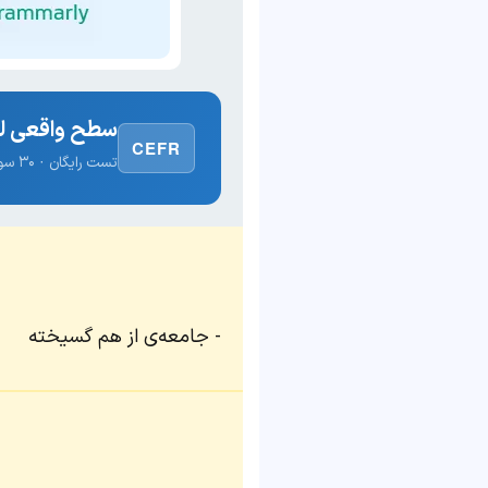
سطح واقعی لغ
CEFR
تست رایگان · ۳۰ سوال · نتیجه فوری
جامعه‌ی از هم گسیخته