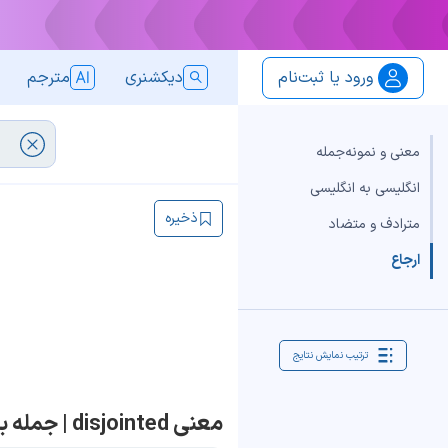
ورود یا ثبت‌نام
دیکشنری
مترجم
معنی و نمونه‌جمله
انگلیسی به انگلیسی
ذخیره
مترادف و متضاد
ارجاع
ترتیب نمایش نتایج
معنی disjointed | جمله با disjointed