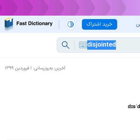
ن
خرید اشتراک
آخرین به‌روزرسانی:
۱ فروردین ۱۳۹۹
dɪsˈd