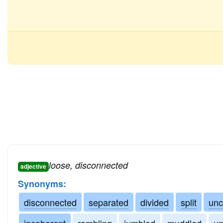
loose, disconnected
adjective
Synonyms:
disconnected
separated
divided
split
unc
incoherent
rambling
jumbled
muddled
un