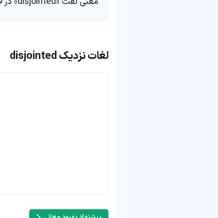
معنی لغت «disjointed» در
ف
لغات نزدیک disjointed
پیشنهاد بهبود معانی