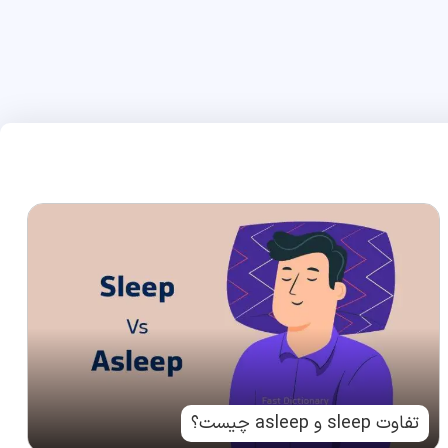
تفاوت sleep و asleep چیست؟