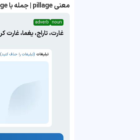
معنی pillage | جمله با pillage
adverb
noun
غارت، تاراج، یغما، غارت ک
تبلیغات
(تبلیغات را حذف کنید)