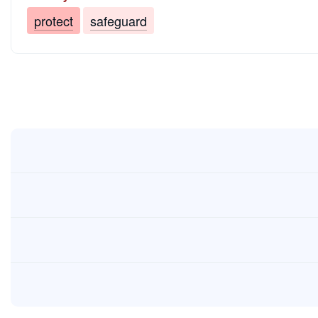
protect
safeguard