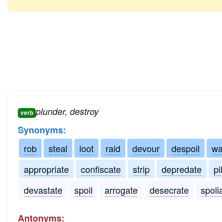
plunder, destroy
verb
Synonyms:
rob
steal
loot
raid
devour
despoil
wa
appropriate
confiscate
strip
depredate
pi
devastate
spoil
arrogate
desecrate
spoli
Antonyms: