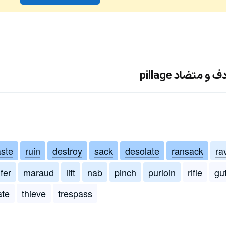
متضاد pillage
ste
ruin
destroy
sack
desolate
ransack
ra
lfer
maraud
lift
nab
pinch
purloin
rifle
gu
ate
thieve
trespass