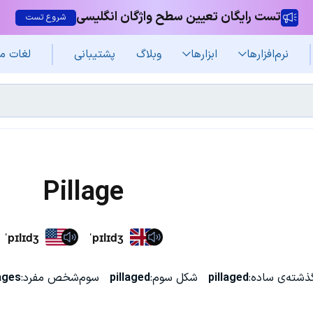
تست رایگان تعیین سطح واژگان انگلیسی
شروع تست
نرم‌افزار‌ها
ابزارها
وبلاگ
پشتیبانی
لغات م
Pillage
ˈpɪlɪdʒ
ˈpɪlɪdʒ
ذشته‌ی ساده:
pillaged
شکل سوم:
pillaged
سوم‌شخص مفرد:
lages