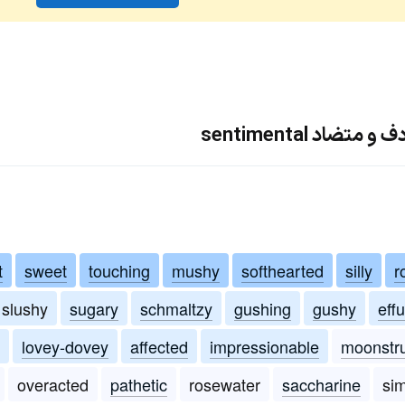
ضاد sentimental
t
sweet
touching
mushy
softhearted
silly
r
slushy
sugary
schmaltzy
gushing
gushy
eff
lovey-dovey
affected
impressionable
moonstr
overacted
pathetic
rosewater
saccharine
si