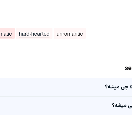
matic
hard-hearted
unromantic