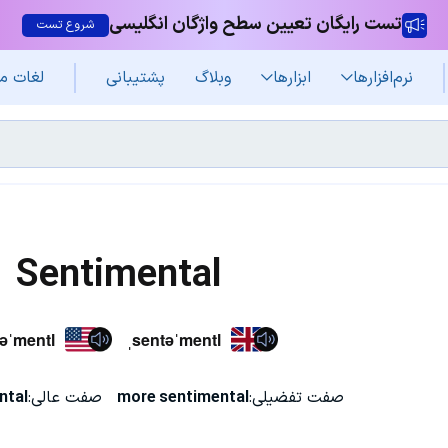
تست رایگان تعیین سطح واژگان انگلیسی
شروع تست
نرم‌افزار‌ها
ابزارها
وبلاگ
پشتیبانی
لغات م
Sentimental
əˈmentl
ˌsentəˈmentl
صفت تفضیلی:
more sentimental
صفت عالی:
ntal