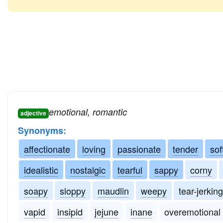
emotional, romantic
adjective
Synonyms:
affectionate
loving
passionate
tender
sof
idealistic
nostalgic
tearful
sappy
corny
soapy
sloppy
maudlin
weepy
tear-jerking
vapid
insipid
jejune
inane
overemotional