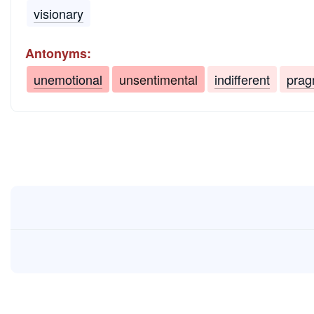
visionary
Antonyms:
unemotional
unsentimental
indifferent
prag