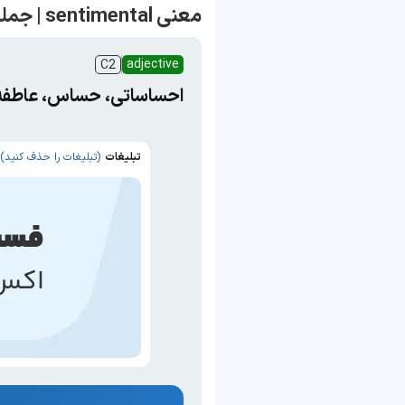
معنی sentimental | جمله با sentimental
adjective
C2
احساساتی، حساس، عاطفه‌ا
تبلیغات
(تبلیغات را حذف کنید)