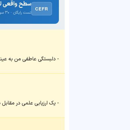
سطح واقعی لغ
CEFR
تست رایگان · ۳۰ سوال · نتیجه فوری
دلبستگی عاطفی من به عین
یک ارزیابی علمی در مقابل 