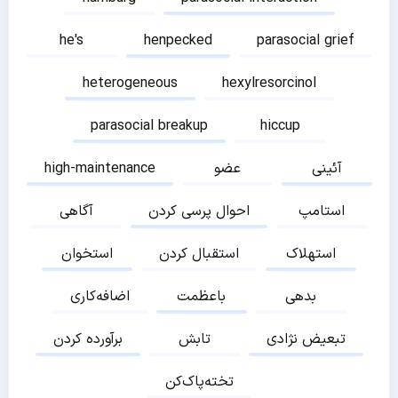
he's
henpecked
parasocial grief
heterogeneous
hexylresorcinol
parasocial breakup
hiccup
آئینی
عضو
high-maintenance
استامپ
احوال پرسی کردن
آگاهی
استهلاک
استقبال کردن
استخوان
بدهی
باعظمت
اضافه‌کاری
تبعیض نژادی
تابش
برآورده کردن
تخته‌پاک‌کن