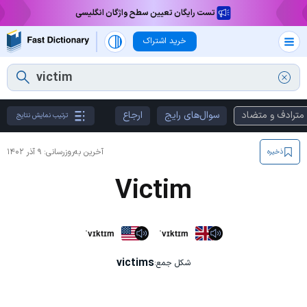
تست رایگان تعیین سطح واژگان انگلیسی
خرید اشتراک
مترادف و متضاد
سوال‌های رایج
ارجاع
ترتیب نمایش نتایج
آخرین به‌روزرسانی:
۹ آذر ۱۴۰۲
ذخیره
Victim
ˈvɪktɪm
ˈvɪktɪm
victims
شکل جمع: