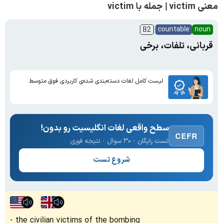
معنی victim | جمله با victim
countable
noun
B2
قربانی، تلفات، برخی
لیست کامل لغات دسته‌بندی شده‌ی کاربردی فوق متوسط
سطح واقعی لغات انگلیسیت رو بدون!
CEFR
تست رایگان · ۳۰ سوال · نتیجه فوری
شروع تست
the civilian victims of the bombing