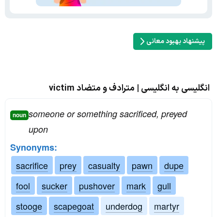
پیشنهاد بهبود معانی
انگلیسی به انگلیسی | مترادف و متضاد victim
someone or something sacrificed, preyed
noun
upon
Synonyms:
sacrifice
prey
casualty
pawn
dupe
fool
sucker
pushover
mark
gull
stooge
scapegoat
underdog
martyr