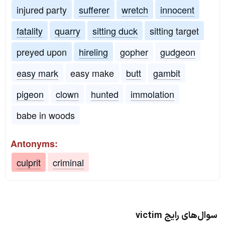
injured party
sufferer
wretch
innocent
fatality
quarry
sitting duck
sitting target
preyed upon
hireling
gopher
gudgeon
easy mark
easy make
butt
gambit
pigeon
clown
hunted
immolation
babe in woods
Antonyms:
culprit
criminal
سوال‌های رایج victim