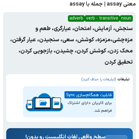
معنی assay | جمله با assay
adverb
verb - transitive
noun
سنجش، آزمایش، امتحان، عیارگری، طعم و
مزه‌چشی،مزمزه، کوشش، سعی، سنجیدن، عیار گرفتن،
محک زدن، کوشش کردن، چشیدن، بازجویی کردن،
تحقیق کردن
تبلیغات
(تبلیغات را حذف کنید)
سطح واقعی لغات انگلیسیت رو بدون!