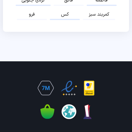
فاطمه
فائق
کره‌ی جنوبی
کمربند سبز
کس
فرو