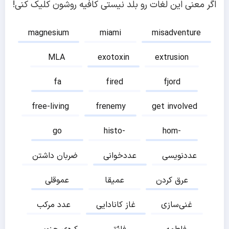
اگر معنی این لغات رو بلد نیستی کافیه روشون کلیک کنی!
magnesium
miami
misadventure
MLA
exotoxin
extrusion
fa
fired
fjord
free-living
frenemy
get involved
go
histo-
hom-
عددنویسی
عددخوانی
ضربان داشتن
عرق کردن
عمیقا
عموقلی
غنی‌سازی
غاز کانادایی
عدد مرکب