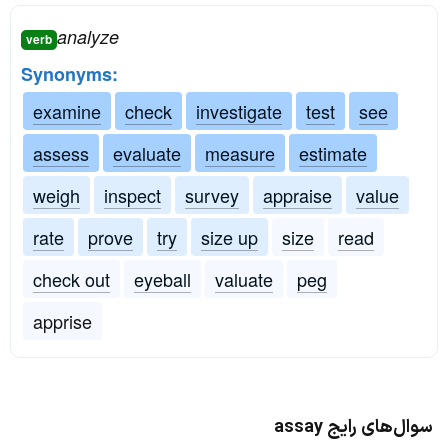
analyze
verb
Synonyms:
examine
check
investigate
test
see
assess
evaluate
measure
estimate
weigh
inspect
survey
appraise
value
rate
prove
try
size up
size
read
check out
eyeball
valuate
peg
apprise
سوال‌های رایج assay