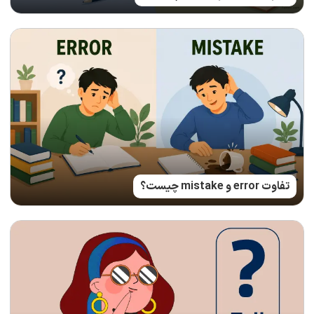
تفاوت error و mistake چیست؟