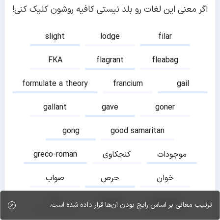
اگر معنی این لغات رو بلد نیستی کافیه روشون کلیک کنی!
slight
lodge
filar
FKA
flagrant
fleabag
formulate a theory
francium
gail
gallant
gave
goner
gong
good samaritan
موجودات
کنجکاوی
greco-roman
خوان
حرص
صواب
اندوختن
شاداب
روا
ترتیب معانی بر اساس رایج بودن آن‌ها قرار داده شده است.