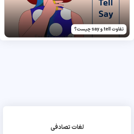
تفاوت tell و say چیست؟
لغات تصادفی