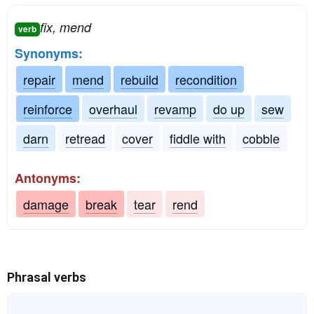
fix, mend
verb
Synonyms:
repair
mend
rebuild
recondition
reinforce
overhaul
revamp
do up
sew
darn
retread
cover
fiddle with
cobble
Antonyms:
damage
break
tear
rend
Phrasal verbs