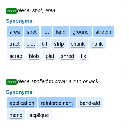
piece, spot, area
noun
Synonyms:
area
spot
lot
land
ground
stretch
tract
plot
bit
strip
chunk
hunk
scrap
blob
plat
shred
fix
piece applied to cover a gap or lack
noun
Synonyms:
application
reinforcement
band-aid
mend
appliqué