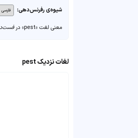
شیوه‌ی رفرنس‌دهی:
معنی لغت «pest» در
فست‌د
لغات نزدیک pest