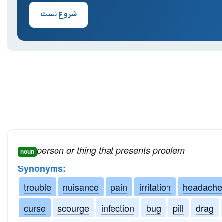
شروع تست
person or thing that presents problem
noun
Synonyms:
trouble
nuisance
pain
irritation
headache
curse
scourge
infection
bug
pill
drag