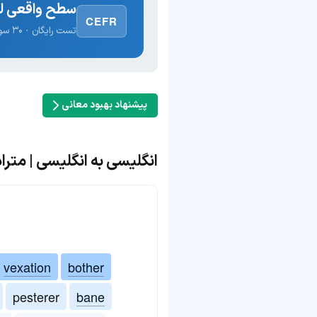
سطح واقعی لغ
CEFR
تست رایگان · ۳۰ سوال · نتیجه فوری
پیشنهاد بهبود معانی
انگلیسی به انگلیسی | مترادف 
vexation
bother
pesterer
bane