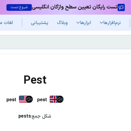
تست رایگان تعیین سطح واژگان انگلیسی
شروع تست
نرم‌افزار‌ها
ابزارها
وبلاگ
پشتیبانی
لغات م
Pest
pest
pest
شکل جمع:
pests