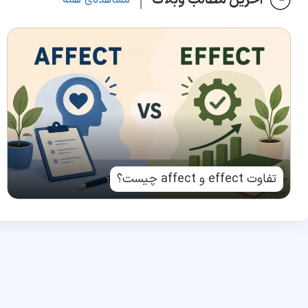
مشاهده‌ی همه
تفاوت effect و affect چیست؟