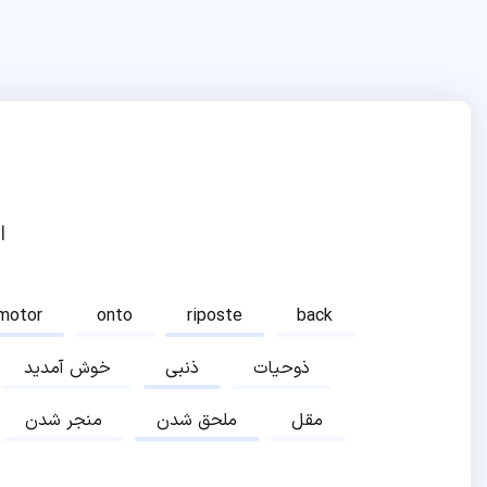
ا
motor
onto
riposte
back
ذوحیات
ذنبی
خوش آمدید
مقل
ملحق شدن
منجر شدن