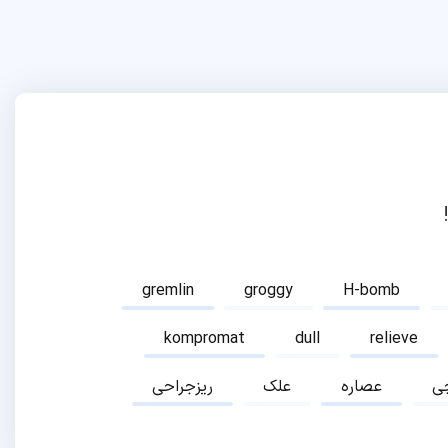
gremlin
groggy
H-bomb
kompromat
dull
relieve
ی
عصاره
علک
ریزجراحی