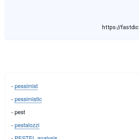
-
pessimist
-
pessimistic
- pest
-
pestalozzi
-
PESTEL analysis