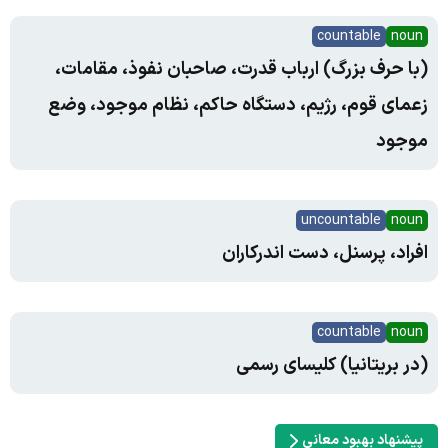
countable
noun
(با حرف بزرگ) ارباب قدرت، صاحبان نفوذ، مقامات،
زعمای قوم، رژیم، دستگاه حاکم، نظام موجود، وضع
موجود
uncountable
noun
افراد، پرسنل، دست اندرکاران
countable
noun
(در بریتانیا) کلیسای رسمی
پیشنهاد بهبود معانی