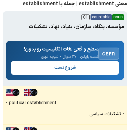
معنی establishment | جمله با establishment
countable
noun
C1
مؤسسه، بنگاه، سازمان، بنیاد، نهاد، تشکیلات
سطح واقعی لغات انگلیسیت رو بدون!
CEFR
تست رایگان · ۳۰ سوال · نتیجه فوری
شروع تست
political establishment
تشکیلات سیاسی