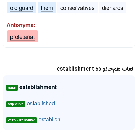
old guard
them
conservatives
diehards
Antonyms:
proletariat
لغات هم‌خانواده establishment
establishment
noun
established
adjective
establish
verb - transitive