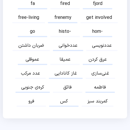
fa
fired
fjord
free-living
frenemy
get involved
go
histo-
hom-
عددنویسی
عددخوانی
ضربان داشتن
عرق کردن
عمیقا
عموقلی
غنی‌سازی
غاز کانادایی
عدد مرکب
فاطمه
فائق
کره‌ی جنوبی
کمربند سبز
کس
فرو