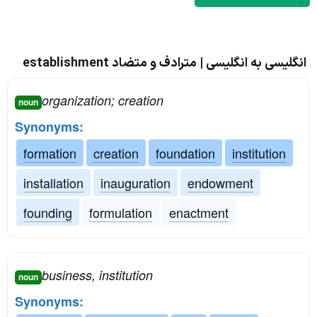
انگلیسی به انگلیسی | مترادف و متضاد establishment
organization; creation
noun
Synonyms:
formation
creation
foundation
institution
installation
inauguration
endowment
founding
formulation
enactment
business, institution
noun
Synonyms: