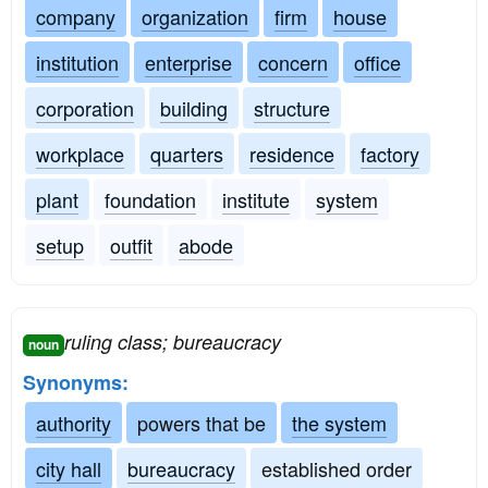
company
organization
firm
house
institution
enterprise
concern
office
corporation
building
structure
workplace
quarters
residence
factory
plant
foundation
institute
system
setup
outfit
abode
ruling class; bureaucracy
noun
Synonyms:
authority
powers that be
the system
city hall
bureaucracy
established order