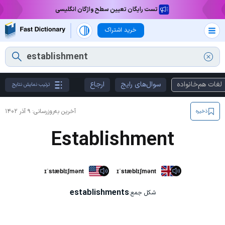
تست رایگان تعیین سطح واژگان انگلیسی
خرید اشتراک
لغات هم‌خانواده
سوال‌های رایج
ارجاع
ترتیب نمایش نتایج
آخرین به‌روزرسانی:
۹ آذر ۱۴۰۲
ذخیره
Establishment
ɪˈstæblɪʃmənt
ɪˈstæblɪʃmənt
establishments
شکل جمع: