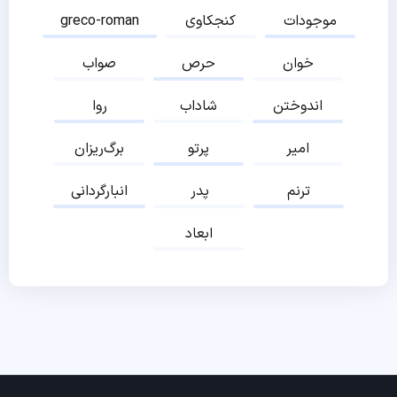
موجودات
کنجکاوی
greco-roman
خوان
حرص
صواب
اندوختن
شاداب
روا
امیر
پرتو
برگ‌ریزان
ترنم
پدر
انبارگردانی
ابعاد