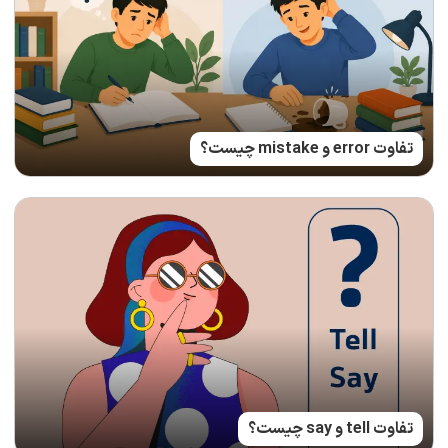
تفاوت error و mistake چیست؟
تفاوت tell و say چیست؟