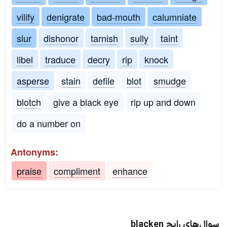
vilify
denigrate
bad-mouth
calumniate
slur
dishonor
tarnish
sully
taint
libel
traduce
decry
rip
knock
asperse
stain
defile
blot
smudge
blotch
give a black eye
rip up and down
do a number on
Antonyms:
praise
compliment
enhance
سوال‌های رایج blacken