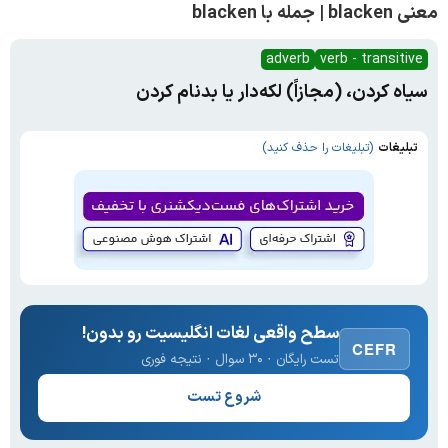
معنی blacken | جمله با blacken
adverb
verb - transitive
سیاه کردن، (مجازاً) لکه‌دار یا بدنام کردن
تبلیغات
(تبلیغات را حذف کنید)
سطح واقعی لغات انگلیسیت رو بدون!
CEFR
تست رایگان · ۳۰ سوال · نتیجه فوری
شروع تست