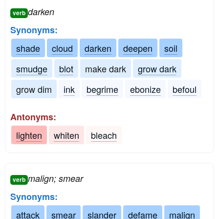
darken
verb
Synonyms:
shade
cloud
darken
deepen
soil
smudge
blot
make dark
grow dark
grow dim
ink
begrime
ebonize
befoul
Antonyms:
lighten
whiten
bleach
malign; smear
verb
Synonyms:
attack
smear
slander
defame
malign