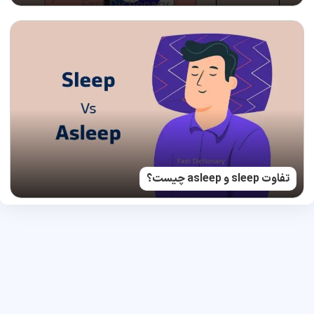
تفاوت sleep و asleep چیست؟