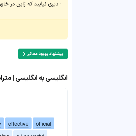
دیری نپایید که ژاپن در خاو
پیشنهاد بهبود معانی
انگلیسی به انگلیسی | مترادف و مت
e
effective
official
ning
all-powerful