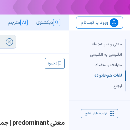
ورود یا ثبت‌نام
دیکشنری
مترجم
معنی و نمونه‌جمله
انگلیسی به انگلیسی
ذخیره
مترادف و متضاد
لغات هم‌خانواده
ارجاع
ترتیب نمایش نتایج
معنی predominant | جمله با predominant