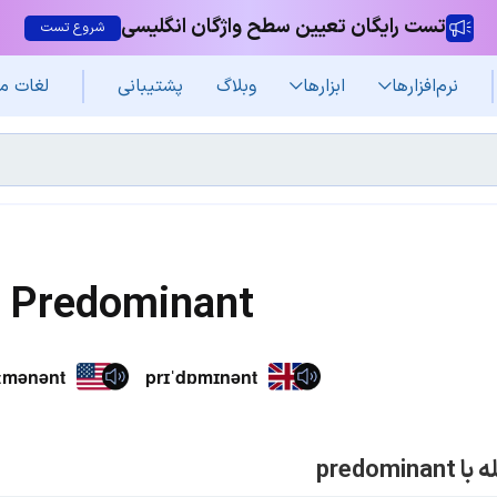
تست رایگان تعیین سطح واژگان انگلیسی
شروع تست
نرم‌افزار‌ها
ابزارها
وبلاگ
پشتیبانی
لغات م
Predominant
ːmənənt
prɪˈdɒmɪnənt