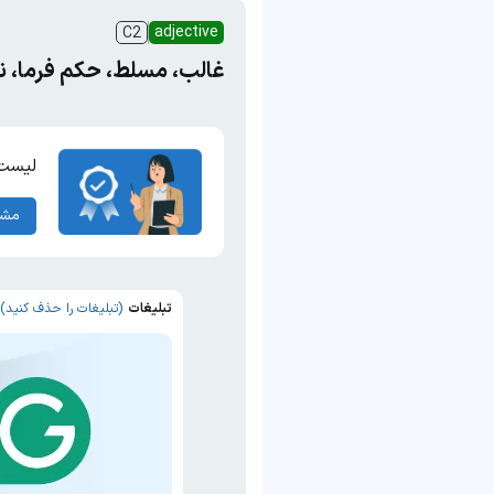
adjective
C2
غالب، مسلط، حکم فرما، ن
لیست 
مشا
تبلیغات
(تبلیغات را حذف کنید)