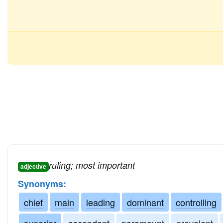
ruling; most important
adjective
Synonyms:
chief
main
leading
dominant
controlling
superior
ascendant
paramount
prevalent