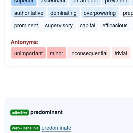
authoritative
dominating
overpowering
pre
prominent
supervisory
capital
efficacious
Antonyms:
unimportant
minor
inconsequential
trivial
predominant
adjective
predominate
verb - transitive