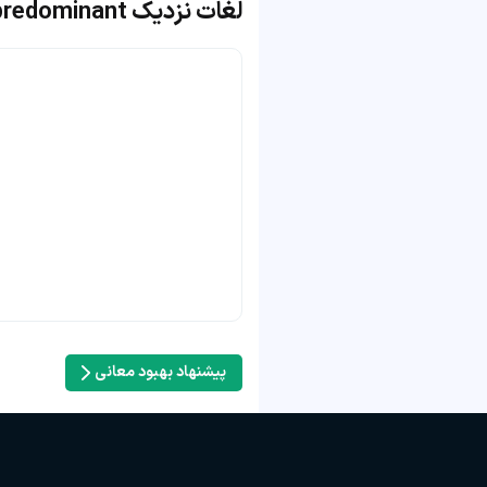
لغات نزدیک predominant
پیشنهاد بهبود معانی