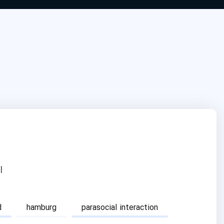
ا
d
hamburg
parasocial interaction