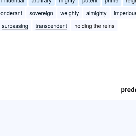
ponderant
sovereign
weighty
almighty
imperiou
surpassing
transcendent
holding the reins