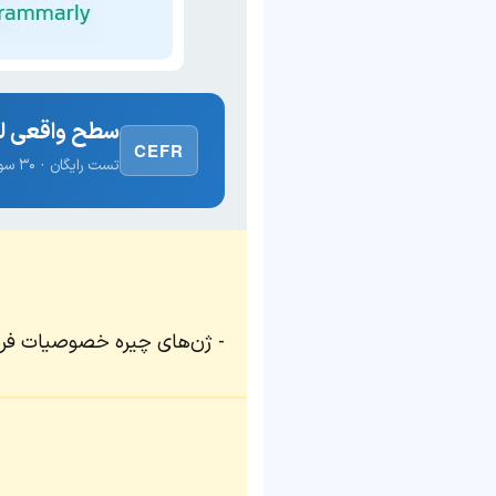
سطح واقعی لغ
CEFR
تست رایگان · ۳۰ سوال · نتیجه فوری
ژن‌های چیره خصوصیات فرد ر