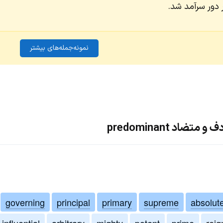
ر دور سرآمد شد.
نمونه‌جمله‌های بیشتر
ضاد predominant
governing
principal
primary
supreme
absolut
influential
arbitrary
mighty
potent
prime
reig