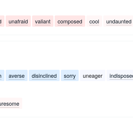
d
unafraid
valiant
composed
cool
undaunted
h
averse
disinclined
sorry
uneager
indispose
uresome