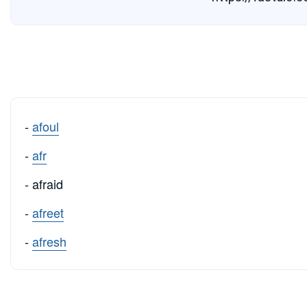
-
afoul
-
afr
- afraid
-
afreet
-
afresh