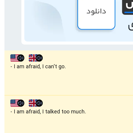
I am afraid, I can't go.
I am afraid, I talked too much.