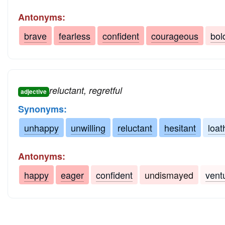
Antonyms:
brave
fearless
confident
courageous
bol
reluctant, regretful
adjective
Synonyms:
unhappy
unwilling
reluctant
hesitant
loat
Antonyms:
happy
eager
confident
undismayed
vent