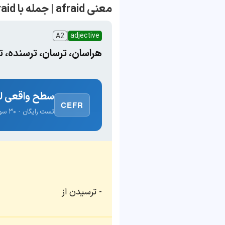
معنی afraid | جمله با afraid
adjective
A2
هراسان، ترسان، ترسنده، 
سطح واقعی لغ
CEFR
تست رایگان · ۳۰ سوال · نتیجه فوری
ترسیدن از