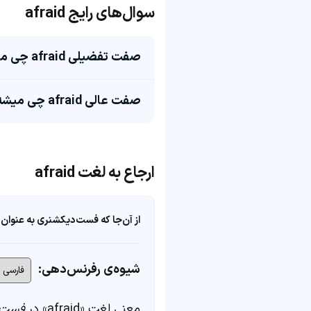
سوال‌های رایج afraid
صفت تفضیلی afraid چی میشه؟
صفت عالی afraid چی میشه؟
ارجاع به لغت afraid
از آن‌جا که فست‌دیکشنری به عنوان 
شیوه‌ی رفرنس‌دهی:
معنی لغت «afraid» در
فست‌