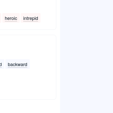
heroic
intrepid
d
backward