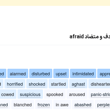
 متضاد afraid
ed
alarmed
disturbed
upset
intimidated
appr
d
horrified
shocked
startled
aghast
disheart
cowed
suspicious
spooked
aroused
panic-str
nned
blanched
frozen
in awe
abashed
perple