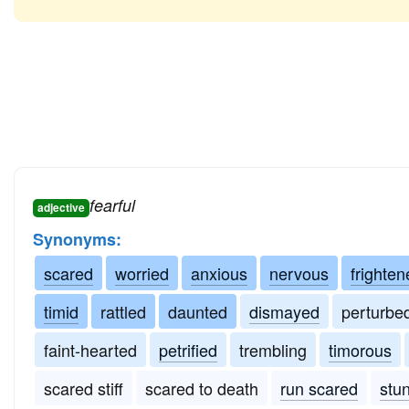
fearful
adjective
Synonyms:
scared
worried
anxious
nervous
frighten
timid
rattled
daunted
dismayed
perturbe
faint-hearted
petrified
trembling
timorous
scared stiff
scared to death
run scared
stu