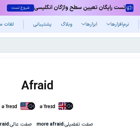
تست رایگان تعیین سطح واژگان انگلیسی
شروع تست
نرم‌افزار‌ها
ابزارها
وبلاگ
پشتیبانی
لغات م
Afraid
əˈfreɪd
əˈfreɪd
صفت تفضیلی:
more afraid
صفت عالی:
raid