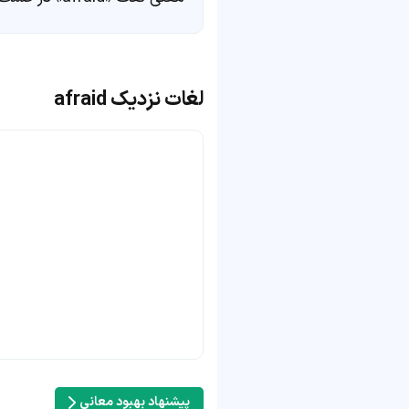
لغات نزدیک afraid
پیشنهاد بهبود معانی