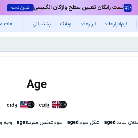
تست رایگان تعیین سطح واژگان انگلیسی
شروع تست
نرم‌افزار‌ها
ابزارها
وبلاگ
پشتیبانی
لغات م
Age
eɪdʒ
eɪdʒ
ه‌ی ساده:
aged
شکل سوم:
aged
سوم‌شخص مفرد:
ages
وجه و