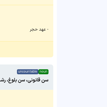
عهد حجر
uncountable
noun
سن قانونی، سن بلوغ، رشد(با