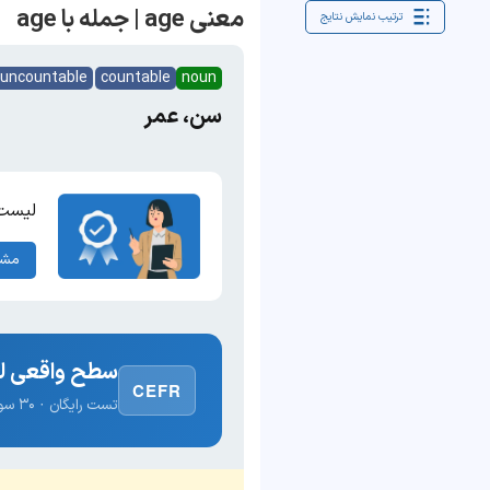
معنی age | جمله با age
ترتیب نمایش نتایج
uncountable
countable
noun
سن، عمر
لیست 
مشا
سطح واقعی لغ
CEFR
تست رایگان · ۳۰ سوال · نتیجه فوری