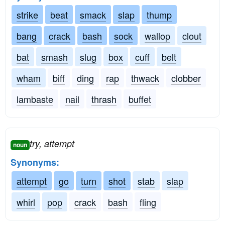
strike
beat
smack
slap
thump
bang
crack
bash
sock
wallop
clout
bat
smash
slug
box
cuff
belt
wham
biff
ding
rap
thwack
clobber
lambaste
nail
thrash
buffet
try, attempt
noun
Synonyms:
attempt
go
turn
shot
stab
slap
whirl
pop
crack
bash
fling