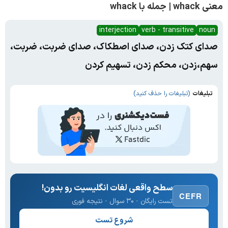
معنی whack | جمله با whack
interjection
verb - transitive
noun
صدای کتک زدن، صدای اصطکاک، صدای ضربت، ضربت،
سهم،زدن، محکم زدن، تسهیم کردن
تبلیغات
(تبلیغات را حذف کنید)
سطح واقعی لغات انگلیسیت رو بدون!
CEFR
تست رایگان · ۳۰ سوال · نتیجه فوری
شروع تست