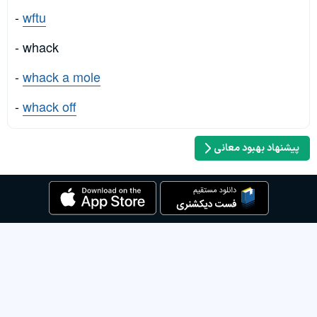
-
wftu
- whack
-
whack a mole
-
whack off
پیشنهاد بهبود معانی