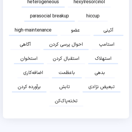
heterogeneous
hexylresorcinol
parasocial breakup
hiccup
آئینی
عضو
high-maintenance
استامپ
احوال پرسی کردن
آگاهی
استهلاک
استقبال کردن
استخوان
بدهی
باعظمت
اضافه‌کاری
تبعیض نژادی
تابش
برآورده کردن
تخته‌پاک‌کن