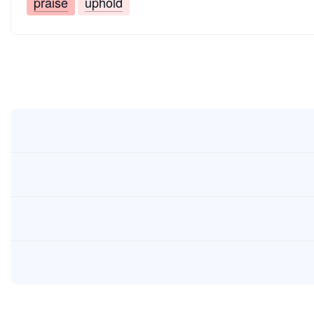
praise
uphold