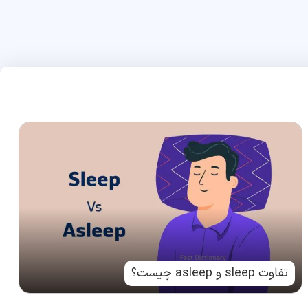
تفاوت sleep و asleep چیست؟