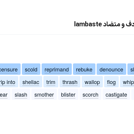
متضاد lambaste
censure
scold
reprimand
rebuke
denounce
s
rip into
shellac
trim
thrash
wallop
flog
whip
ear
slash
smother
blister
scorch
castigate