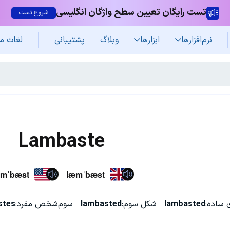
تست رایگان تعیین سطح واژگان انگلیسی
شروع تست
نرم‌افزار‌ها
ابزارها
وبلاگ
پشتیبانی
لغات م
Lambaste
æmˈbæst
læmˈbæst
 ساده:
lambasted
شکل سوم:
lambasted
سوم‌شخص مفرد:
stes