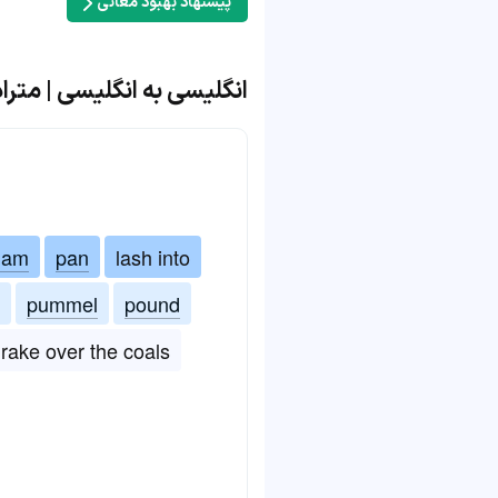
پیشنهاد بهبود معانی
انگلیسی به انگلیسی | مترادف و 
lam
pan
lash into
pummel
pound
rake over the coals