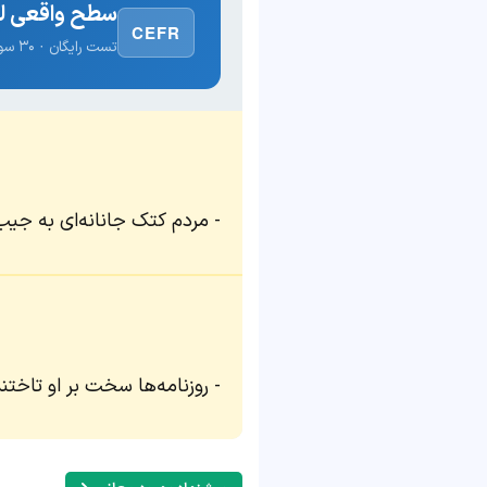
سطح واقعی لغ
CEFR
تست رایگان · ۳۰ سوال · نتیجه فوری
مردم کتک جانانه‌ای به جیب‌ب
روزنامه‌ها سخت بر او تاختند؛