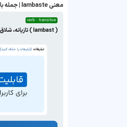
معنی lambaste | جمله با lambaste
verb - transitive
( lambast ) تازیانه، شلاق، تازیانه زدن، زخم زبان زدن
تبلیغات
(تبلیغات را حذف کنید)