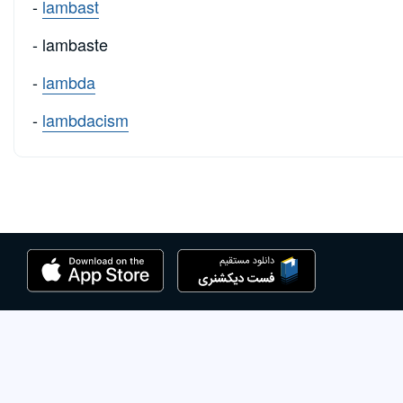
-
lambast
- lambaste
-
lambda
-
lambdacism