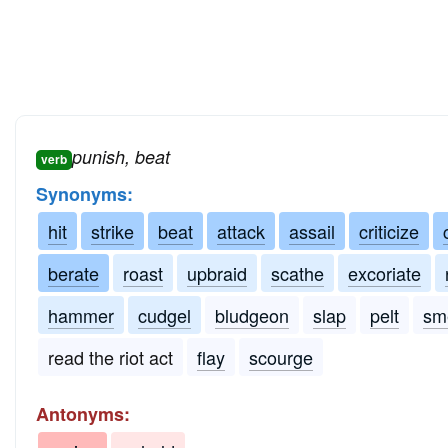
punish, beat
verb
Synonyms:
hit
strike
beat
attack
assail
criticize
berate
roast
upbraid
scathe
excoriate
hammer
cudgel
bludgeon
slap
pelt
sm
read the riot act
flay
scourge
Antonyms: