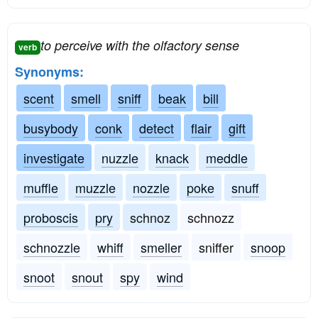
to perceive with the olfactory sense
verb
Synonyms:
scent
smell
sniff
beak
bill
busybody
conk
detect
flair
gift
investigate
nuzzle
knack
meddle
muffle
muzzle
nozzle
poke
snuff
proboscis
pry
schnoz
schnozz
schnozzle
whiff
smeller
sniffer
snoop
snoot
snout
spy
wind