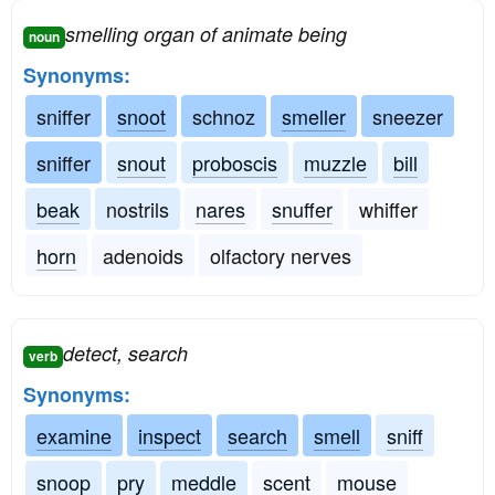
smelling organ of animate being
noun
Synonyms:
sniffer
snoot
schnoz
smeller
sneezer
sniffer
snout
proboscis
muzzle
bill
beak
nostrils
nares
snuffer
whiffer
horn
adenoids
olfactory nerves
detect, search
verb
Synonyms:
examine
inspect
search
smell
sniff
snoop
pry
meddle
scent
mouse