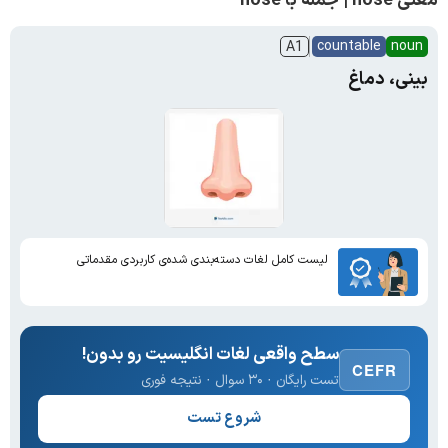
معنی nose | جمله با nose
countable
noun
A1
بینی، دماغ
لیست کامل لغات دسته‌بندی شده‌ی کاربردی مقدماتی
سطح واقعی لغات انگلیسیت رو بدون!
CEFR
تست رایگان · ۳۰ سوال · نتیجه فوری
شروع تست