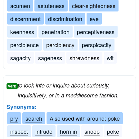
acumen
astuteness
clear-sightedness
discernment
discrimination
eye
keenness
penetration
perceptiveness
percipience
percipiency
perspicacity
sagacity
sageness
shrewdness
wit
to look into or inquire about curiously,
verb
inquisitively, or in a meddlesome fashion.
Synonyms:
pry
search
Also used with around: poke
inspect
intrude
horn in
snoop
poke