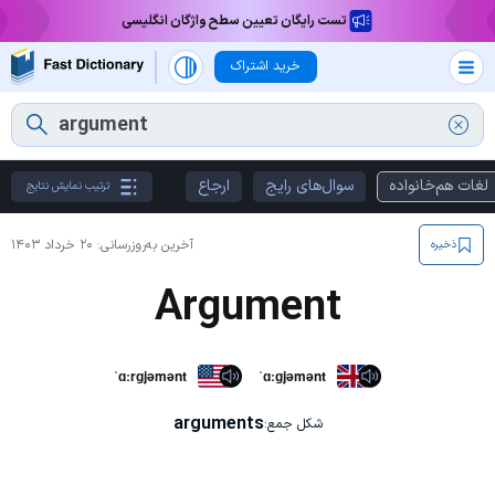
تست رایگان تعیین سطح واژگان انگلیسی
خرید اشتراک
لغات هم‌خانواده
سوال‌های رایج
ارجاع
ترتیب نمایش نتایج
آخرین به‌روزرسانی:
۲۰ خرداد ۱۴۰۳
ذخیره
Argument
ˈɑːrɡjəmənt
ˈɑːɡjəmənt
arguments
شکل جمع: