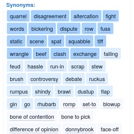
Synonyms:
quarrel
disagreement
altercation
fight
words
bickering
dispute
row
fuss
static
scene
spat
squabble
tiff
wrangle
beef
clash
exchange
falling
feud
hassle
run-in
scrap
stew
brush
controversy
debate
ruckus
rumpus
shindy
brawl
dustup
flap
gin
go
rhubarb
romp
set-to
blowup
bone of contention
bone to pick
difference of opinion
donnybrook
face-off