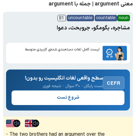
معنی argument | جمله با argument
uncountable
countable
noun
B1
مشاجره، بگومگو، جروبحث، دعوا
لیست کامل لغات دسته‌بندی شده‌ی کاربردی متوسط
سطح واقعی لغات انگلیسیت رو بدون!
CEFR
تست رایگان · ۳۰ سوال · نتیجه فوری
شروع تست
The two brothers had an argument over the