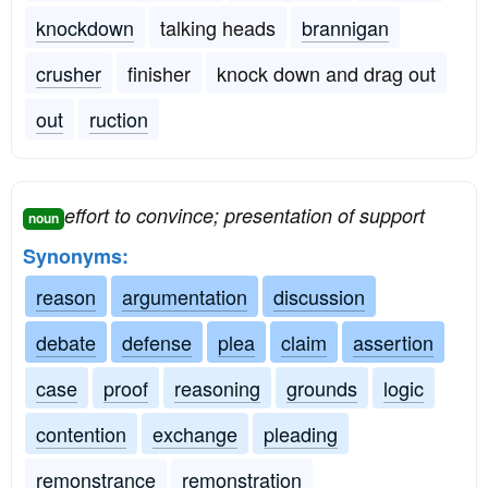
knockdown
talking heads
brannigan
crusher
finisher
knock down and drag out
out
ruction
effort to convince; presentation of support
noun
Synonyms:
reason
argumentation
discussion
debate
defense
plea
claim
assertion
case
proof
reasoning
grounds
logic
contention
exchange
pleading
remonstrance
remonstration