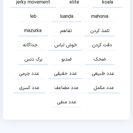
jerky movement
elite
koala
leb
luanda
mahonia
تلمذ کردن
تفاهم
mazurka
دقت کردن
خوش لباس
جداگانه
ضحک
ضدبو
برک دنس
عدد طبیعی
عدد حقیقی
عدد جرمی
عدد مکمل
عدد مضاعف
عدد کسری
عدد منفی