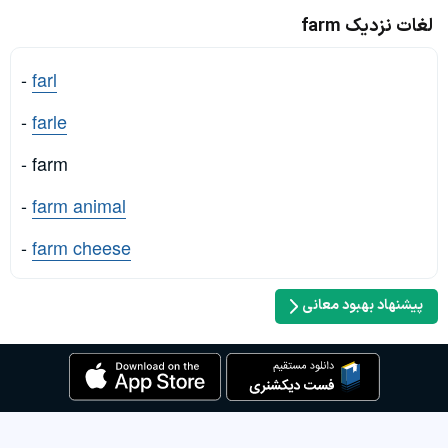
لغات نزدیک farm
-
farl
-
farle
- farm
-
farm animal
-
farm cheese
پیشنهاد بهبود معانی