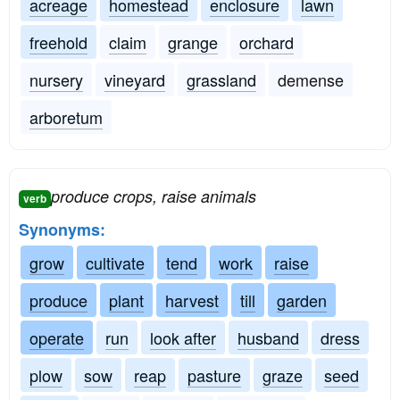
acreage
homestead
enclosure
lawn
freehold
claim
grange
orchard
nursery
vineyard
grassland
demense
arboretum
produce crops, raise animals
verb
Synonyms:
grow
cultivate
tend
work
raise
produce
plant
harvest
till
garden
operate
run
look after
husband
dress
plow
sow
reap
pasture
graze
seed