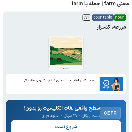
معنی farm | جمله با farm
countable
noun
A1
مزرعه، کشتزار
لیست کامل لغات دسته‌بندی شده‌ی کاربردی مقدماتی
سطح واقعی لغات انگلیسیت رو بدون!
CEFR
تست رایگان · ۳۰ سوال · نتیجه فوری
شروع تست