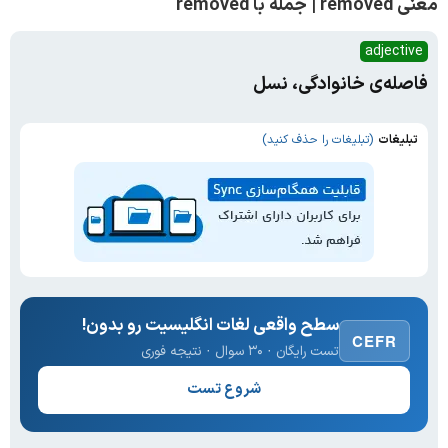
معنی removed | جمله با removed
adjective
فاصله‌ی خانوادگی، نسل
تبلیغات
(تبلیغات را حذف کنید)
سطح واقعی لغات انگلیسیت رو بدون!
CEFR
تست رایگان · ۳۰ سوال · نتیجه فوری
شروع تست