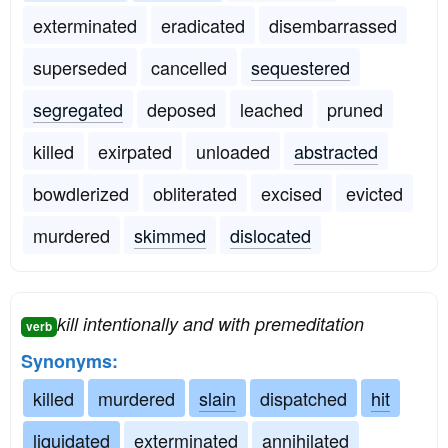
exterminated
eradicated
disembarrassed
superseded
cancelled
sequestered
segregated
deposed
leached
pruned
killed
exirpated
unloaded
abstracted
bowdlerized
obliterated
excised
evicted
murdered
skimmed
dislocated
kill intentionally and with premeditation
verb
Synonyms:
killed
murdered
slain
dispatched
hit
liquidated
exterminated
annihilated