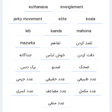
euthanasia
inveiglement
jerky movement
elite
koala
leb
luanda
mahonia
تلمذ کردن
تفاهم
mazurka
دقت کردن
خوش لباس
جداگانه
ضحک
ضدبو
برک دنس
عدد طبیعی
عدد حقیقی
عدد جرمی
عدد مکمل
عدد مضاعف
عدد کسری
عدد منفی