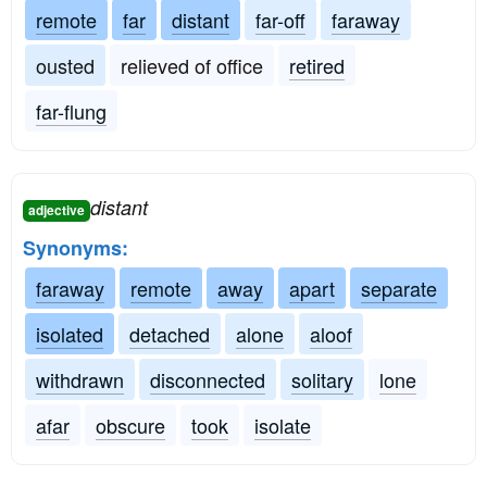
remote
far
distant
far-off
faraway
ousted
relieved of office
retired
far-flung
distant
adjective
Synonyms:
faraway
remote
away
apart
separate
isolated
detached
alone
aloof
withdrawn
disconnected
solitary
lone
afar
obscure
took
isolate