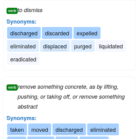
to dismiss
verb
Synonyms:
discharged
discarded
expelled
eliminated
displaced
purged
liquidated
eradicated
remove something concrete, as by lifting,
verb
pushing, or taking off, or remove something
abstract
Synonyms:
taken
moved
discharged
eliminated