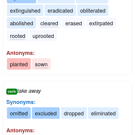
extinguished
eradicated
obliterated
abolished
cleared
erased
extirpated
rooted
uprooted
Antonyms:
planted
sown
take away
verb
Synonyms:
omitted
excluded
dropped
eliminated
Antonyms: