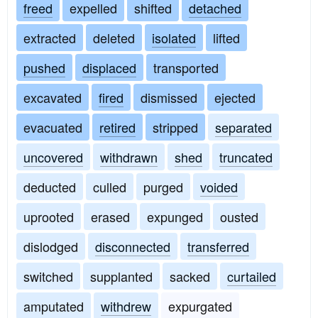
freed
expelled
shifted
detached
extracted
deleted
isolated
lifted
pushed
displaced
transported
excavated
fired
dismissed
ejected
evacuated
retired
stripped
separated
uncovered
withdrawn
shed
truncated
deducted
culled
purged
voided
uprooted
erased
expunged
ousted
dislodged
disconnected
transferred
switched
supplanted
sacked
curtailed
amputated
withdrew
expurgated