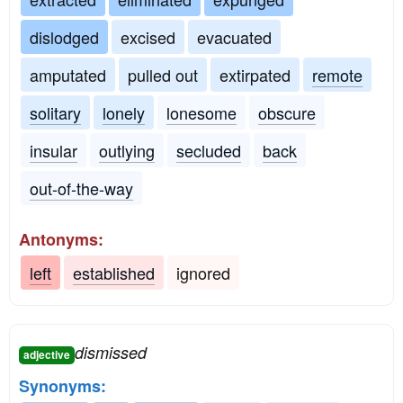
dislodged
excised
evacuated
amputated
pulled out
extirpated
remote
solitary
lonely
lonesome
obscure
insular
outlying
secluded
back
out-of-the-way
Antonyms:
left
established
ignored
dismissed
adjective
Synonyms: