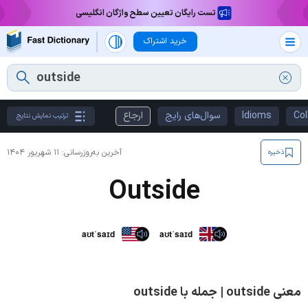
تست رایگان تعیین سطح واژگان انگلیسی
خرید اشتراک
Col
Idioms
سوال‌های رایج
ارجاع
ترتیب نمایش نتایج
آخرین به‌روزرسانی:
۱۱ شهریور ۱۴۰۴
ذخیره
Outside
aʊtˈsaɪd
aʊtˈsaɪd
معنی outside | جمله با outside