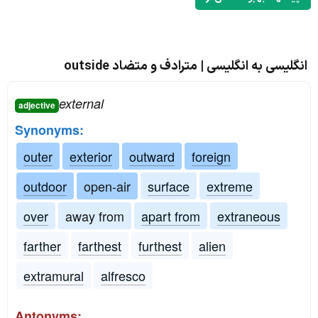
انگلیسی به انگلیسی | مترادف و متضاد outside
external
adjective
Synonyms:
outer
exterior
outward
foreign
outdoor
open-air
surface
extreme
over
away from
apart from
extraneous
farther
farthest
furthest
alien
extramural
alfresco
Antonyms: