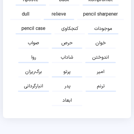
riposte
back
kompromat
dull
relieve
pencil sharpener
موجودات
کنجکاوی
pencil case
خوان
حرص
صواب
اندوختن
شاداب
روا
امیر
پرتو
برگ‌ریزان
ترنم
پدر
انبارگردانی
ابعاد