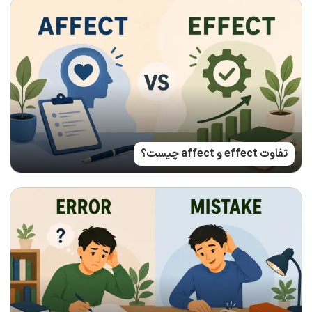
تفاوت effect و affect چیست؟