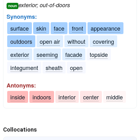
exterior; out-of-doors
noun
Synonyms:
surface
skin
face
front
appearance
outdoors
open air
without
covering
exterior
seeming
facade
topside
integument
sheath
open
Antonyms:
inside
indoors
interior
center
middle
Collocations