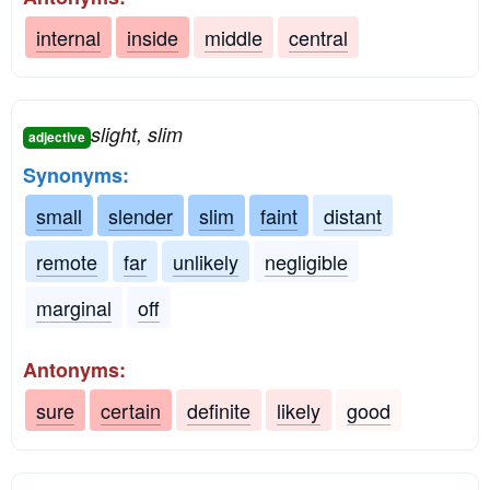
internal
inside
middle
central
slight, slim
adjective
Synonyms:
small
slender
slim
faint
distant
remote
far
unlikely
negligible
marginal
off
Antonyms:
sure
certain
definite
likely
good