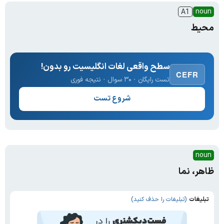
noun
A1
محیط
سطح واقعی لغات انگلیسیت رو بدون!
CEFR
تست رایگان · ۳۰ سوال · نتیجه فوری
شروع تست
noun
ظاهر، نما
تبلیغات
(تبلیغات را حذف کنید)