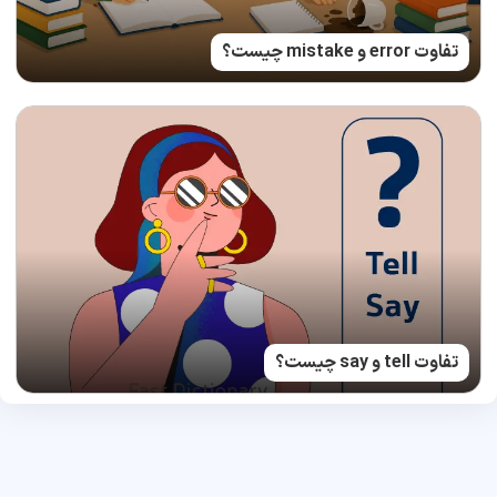
تفاوت error و mistake چیست؟
تفاوت tell و say چیست؟