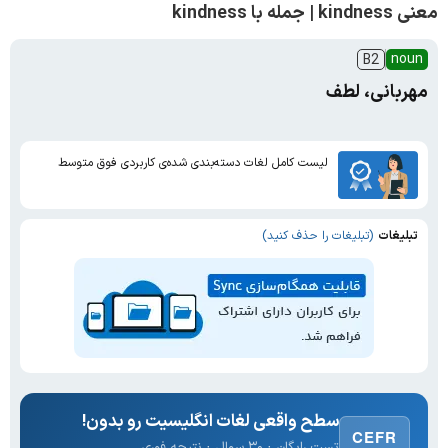
معنی kindness | جمله با kindness
noun
B2
مهربانی، لطف
لیست کامل لغات دسته‌بندی شده‌ی کاربردی فوق متوسط
تبلیغات
(تبلیغات را حذف کنید)
سطح واقعی لغات انگلیسیت رو بدون!
CEFR
تست رایگان · ۳۰ سوال · نتیجه فوری