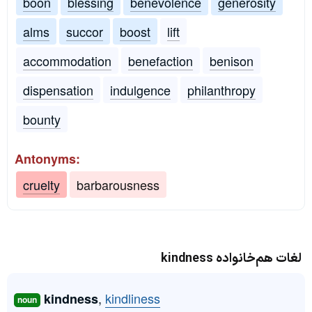
boon
blessing
benevolence
generosity
alms
succor
boost
lift
accommodation
benefaction
benison
dispensation
indulgence
philanthropy
bounty
Antonyms:
cruelty
barbarousness
لغات هم‌خانواده kindness
,
kindliness
kindness
noun