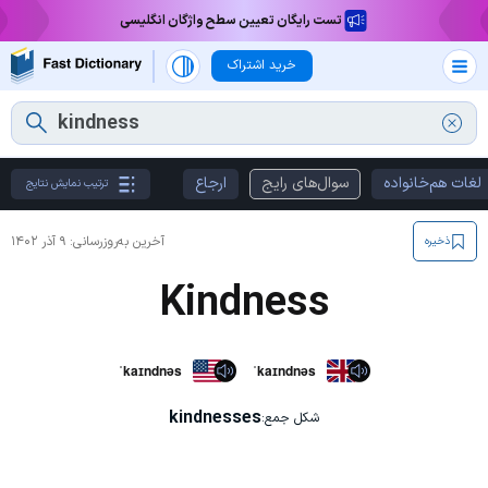
تست رایگان تعیین سطح واژگان انگلیسی
خرید اشتراک
لغات هم‌خانواده
سوال‌های رایج
ارجاع
ترتیب نمایش نتایج
آخرین به‌روزرسانی:
۹ آذر ۱۴۰۲
ذخیره
Kindness
ˈkaɪndnəs
ˈkaɪndnəs
kindnesses
شکل جمع: