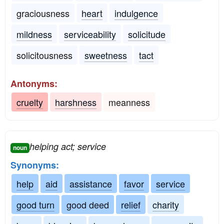
graciousness
heart
indulgence
mildness
serviceability
solicitude
solicitousness
sweetness
tact
Antonyms:
cruelty
harshness
meanness
helping act; service
noun
Synonyms:
help
aid
assistance
favor
service
good turn
good deed
relief
charity