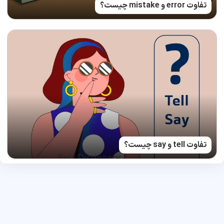
تفاوت error و mistake چیست؟
تفاوت tell و say چیست؟