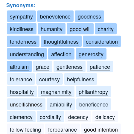
Synonyms:
sympathy
benevolence
goodness
kindliness
humanity
good will
charity
tenderness
thoughtfulness
consideration
understanding
affection
generosity
altruism
grace
gentleness
patience
tolerance
courtesy
helpfulness
hospitality
magnanimity
philanthropy
unselfishness
amiability
beneficence
clemency
cordiality
decency
delicacy
fellow feeling
forbearance
good intention