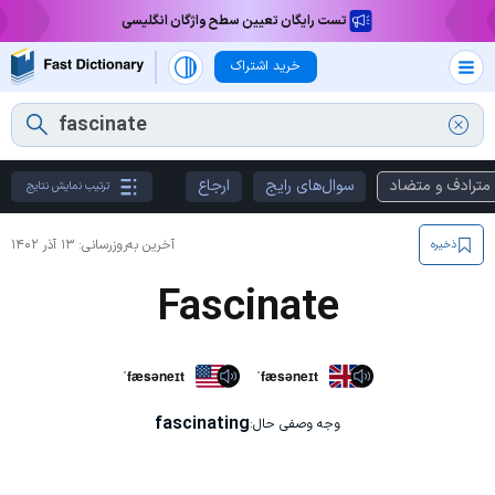
تست رایگان تعیین سطح واژگان انگلیسی
خرید اشتراک
مترادف و متضاد
سوال‌های رایج
ارجاع
ترتیب نمایش نتایج
آخرین به‌روزرسانی:
۱۳ آذر ۱۴۰۲
ذخیره
Fascinate
ˈfæsəneɪt
ˈfæsəneɪt
fascinating
وجه وصفی حال: