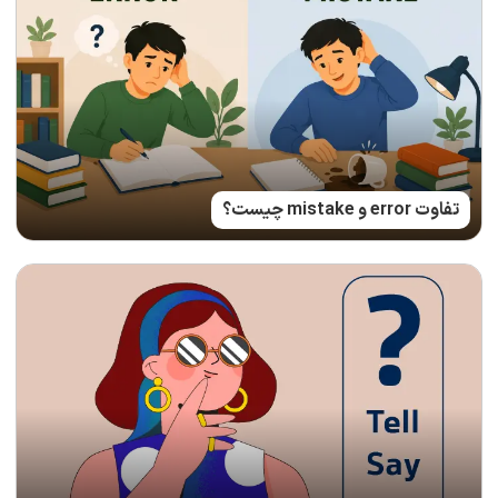
تفاوت error و mistake چیست؟