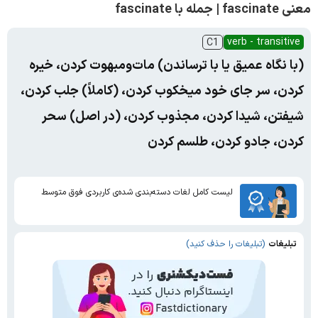
معنی fascinate | جمله با fascinate
verb - transitive
C1
(با نگاه عمیق یا با ترساندن) مات‌و‌مبهوت کردن، خیره
کردن، سر جای خود میخکوب کردن، (کاملاً) جلب کردن،
شیفتن، شیدا کردن، مجذوب کردن، (در اصل) سحر
کردن، جادو کردن، طلسم کردن
لیست کامل لغات دسته‌بندی شده‌ی کاربردی فوق متوسط
تبلیغات
(تبلیغات را حذف کنید)