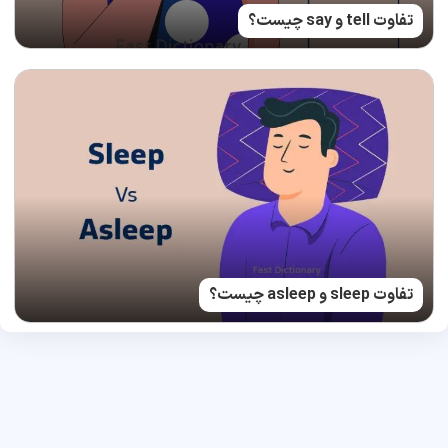
تفاوت tell و say چیست؟
تفاوت sleep و asleep چیست؟