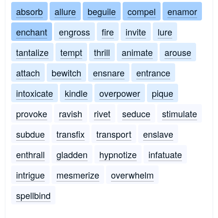
absorb
allure
beguile
compel
enamor
enchant
engross
fire
invite
lure
tantalize
tempt
thrill
animate
arouse
attach
bewitch
ensnare
entrance
intoxicate
kindle
overpower
pique
provoke
ravish
rivet
seduce
stimulate
subdue
transfix
transport
enslave
enthrall
gladden
hypnotize
infatuate
intrigue
mesmerize
overwhelm
spellbind