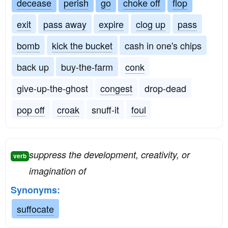
decease
perish
go
choke off
flop
exit
pass away
expire
clog up
pass
bomb
kick the bucket
cash in one's chips
back up
buy-the-farm
conk
give-up-the-ghost
congest
drop-dead
pop off
croak
snuff-it
foul
suppress the development, creativity, or
verb
imagination of
Synonyms:
suffocate