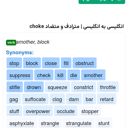
انگلیسی به انگلیسی | مترادف و متضاد choke
smother, block
verb
Synonyms:
stop
block
close
fill
obstruct
suppress
check
kill
die
smother
stifle
drown
squeeze
constrict
throttle
gag
suffocate
clog
dam
bar
retard
stuff
overpower
occlude
stopper
asphyxiate
strangle
strangulate
stunt