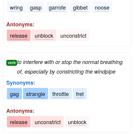
wring
gasp
garrote
gibbet
noose
Antonyms:
release
unblock
unconstrict
to interfere with or stop the normal breathing
verb
of, especially by constricting the windpipe
Synonyms:
gag
strangle
throttle
fret
Antonyms:
release
unconstrict
unblock