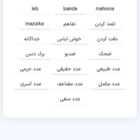
leb
luanda
mahonia
تلمذ کردن
تفاهم
mazurka
دقت کردن
خوش لباس
جداگانه
ضحک
ضدبو
برک دنس
عدد طبیعی
عدد حقیقی
عدد جرمی
عدد مکمل
عدد مضاعف
عدد کسری
عدد منفی