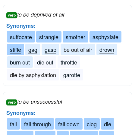
to be deprived of air
verb
Synonyms:
suffocate
strangle
smother
asphyxiate
stifle
gag
gasp
be out of air
drown
burn out
die out
throttle
die by asphyxiation
garotte
to be unsuccessful
verb
Synonyms:
fail
fall through
fall down
clog
die