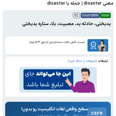
معنی disaster | جمله با disaster
countable
noun
B2
بدبختی، حادثه بد، مصیبت، بلا، ستاره بدبختی
لیست کامل لغات دسته‌بندی شده‌ی ۵۰۴ واژه
تبلیغات
(تبلیغات را حذف کنید)
سطح واقعی لغات انگلیسیت رو بدون!
CEFR
تست رایگان · ۳۰ سوال · نتیجه فوری