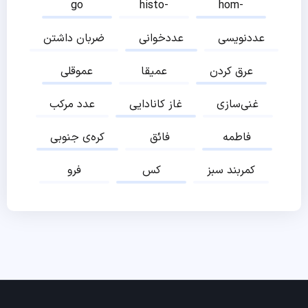
go
histo-
hom-
عددنویسی
عددخوانی
ضربان داشتن
عرق کردن
عمیقا
عموقلی
غنی‌سازی
غاز کانادایی
عدد مرکب
فاطمه
فائق
کره‌ی جنوبی
کمربند سبز
کس
فرو