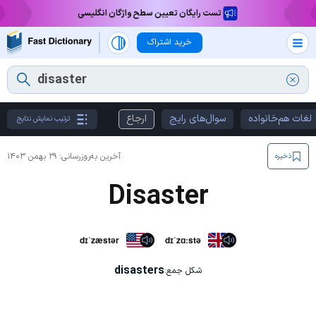
تست رایگان تعیین سطح واژگان انگلیسی
خرید اشتراک
لغات هم‌خانواده
سوال‌های رایج
ارجاع
ترتیب نمایش نتایج
آخرین به‌روزرسانی:
۲۹ بهمن ۱۴۰۳
ذخیره
Disaster
dɪˈzæstər
dɪˈzɑːstə
disasters
شکل جمع: