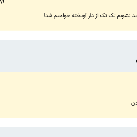
y!
حد نشویم تک تک از دار آویخته خواهیم شد!
دن