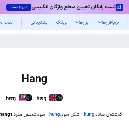
تست رایگان تعیین سطح واژگان انگلیسی
شروع تست
نرم‌افزار‌ها
ابزارها
وبلاگ
پشتیبانی
لغات م
Hang
hæŋ
hæŋ
گذشته‌ی ساده:
hung
شکل سوم:
hung
سوم‌شخص مفرد:
hangs