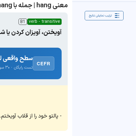
معنی hang | جمله با hang
ترتیب نمایش نتایج
verb - transitive
B1
آویختن، آویزان کردن یا ش
سطح واقعی لغ
CEFR
تست رایگان · ۳۰ سوال · نتیجه فوری
پالتو خود را از قلاب آویختم.